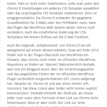
testet. Falls er nicht mehr funktioniere, solle man unter den
cforms II Einstellungen ein anderes CSS Template auswählen
oder das ursprüngliche CSS Template reaktivieren. Dem ist
entgegenzuhalten: Da cforms II entweder die gegebene
Grundfunktion für E-Mails oder den PHPMailer nutzt, kann
das Plugin das WordPress Mail-System weder stören noch
verändern. Auch die empfohlene Änderung der CSS-
Templates hat keinen Einfluss auf die E-Mail-Funktion.
Auch die folgende „Schattenseite“ von cforms II beruht
weitgehend auf einem Missverständnis. Etwa seit Ende 2010
findet sich in der Plugin-Übersicht von WordPress ein
Hinweis, dass cforms nicht mehr im offiziellen WordPress-
Repository zu finden sei. Warum? Wahrscheinlich deshalb,
weil sich ein Blogpost-Autor über die Verbreitungspolitik
und das (angebliche) Fehlen der im offiziellen WordPress
Plugin verbindlich vorgeschriebenen GPL Lizenz aufgeregt
hat. Tatsache ist: cforms ist und war schon immer GPL
lizenziert, hat diese Lizenz aber leider nicht immer explizit
kommuniziert. Deshalb entsteht der Eindruck, als müsse
jeder User unter dem Formular einen Link zur cforms-Seite
hinterlassen. Muss er aber nicht: Der Link zur Seite