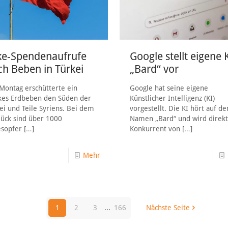
ke-Spendenaufrufe
Google stellt eigene 
ch Beben in Türkei
„Bard“ vor
ontag erschütterte ein
Google hat seine eigene
kes Erdbeben den Süden der
Künstlicher Intelligenz (KI)
ei und Teile Syriens. Bei dem
vorgestellt. Die KI hört auf de
ück sind über 1000
Namen „Bard“ und wird direk
esopfer
[…]
Konkurrent von
[…]
Mehr
1
2
3
...
166
Nächste Seite