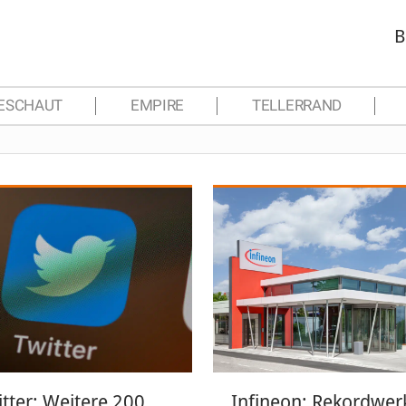
B
ESCHAUT
EMPIRE
TELLERRAND
itter: Weitere 200
Infineon: Rekordwer