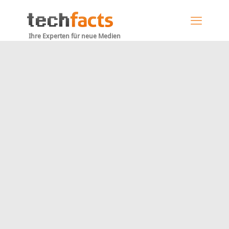
Ihre Experten für neue Medien