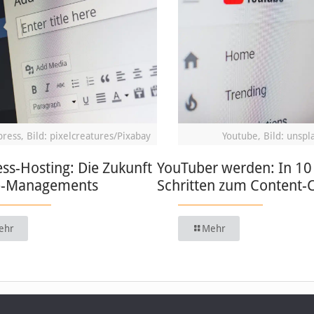
ress, Bild: pixelcreatures/Pixabay
Youtube, Bild: unspl
ss-Hosting: Die Zukunft
YouTuber werden: In 10
b-Managements
Schritten zum Content-
ehr
Mehr