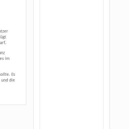
utzer
fügt
arf.
anz
tes im
llte. Es
 und die