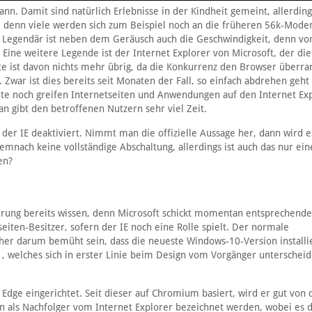
nn. Damit sind natürlich Erlebnisse in der Kindheit gemeint, allerdings
, denn viele werden sich zum Beispiel noch an die früheren 56k-Mod
t. Legendär ist neben dem Geräusch auch die Geschwindigkeit, denn v
Eine weitere Legende ist der Internet Explorer von Microsoft, der die
ute ist davon nichts mehr übrig, da die Konkurrenz den Browser überra
 Zwar ist dies bereits seit Monaten der Fall, so einfach abdrehen geht
te noch greifen Internetseiten und Anwendungen auf den Internet Ex
an gibt den betroffenen Nutzern sehr viel Zeit.
rd der IE deaktiviert. Nimmt man die offizielle Aussage her, dann wird e
mnach keine vollständige Abschaltung, allerdings ist auch das nur ein
en?
rung bereits wissen, denn Microsoft schickt momentan entsprechende
ten-Besitzer, sofern der IE noch eine Rolle spielt. Der normale
er darum bemüht sein, dass die neueste Windows-10-Version installier
 welches sich in erster Linie beim Design vom Vorgänger unterscheid
Edge eingerichtet. Seit dieser auf Chromium basiert, wird er gut von 
ls Nachfolger vom Internet Explorer bezeichnet werden, wobei es d