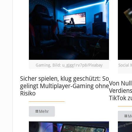
Gaming, Bild: u_gjgg1rv7p8/Pixabay
Social 
Sicher spielen, klug geschützt: So
Von Null
gelingt Multiplayer-Gaming ohne
Verdiens
Risiko
TikTok 
Mehr
M