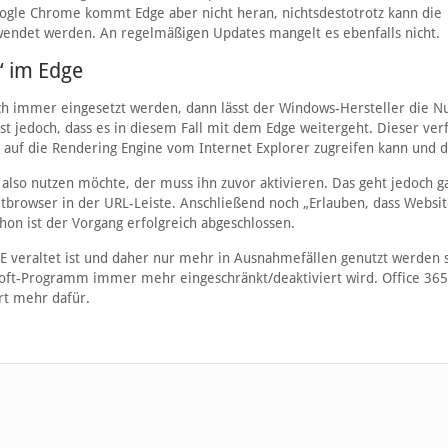
ogle Chrome kommt Edge aber nicht heran, nichtsdestotrotz kann die
endet werden. An regelmäßigen Updates mangelt es ebenfalls nicht.
“ im Edge
ch immer eingesetzt werden, dann lässt der Windows-Hersteller die N
ist jedoch, dass es in diesem Fall mit dem Edge weitergeht. Dieser ver
auf die Rendering Engine vom Internet Explorer zugreifen kann und d
 also nutzen möchte, der muss ihn zuvor aktivieren. Das geht jedoch g
ultbrowser in der URL-Leiste. Anschließend noch „Erlauben, dass Websi
hon ist der Vorgang erfolgreich abgeschlossen.
E veraltet ist und daher nur mehr in Ausnahmefällen genutzt werden so
soft-Programm immer mehr eingeschränkt/deaktiviert wird. Office 365
rt mehr dafür.