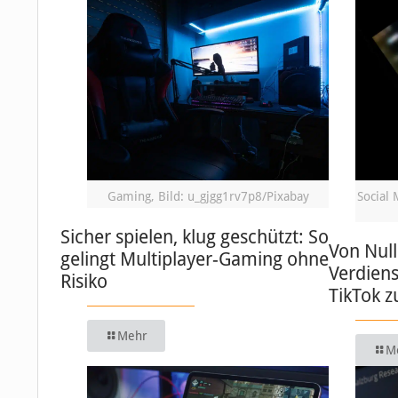
Gaming, Bild: u_gjgg1rv7p8/Pixabay
Social 
Sicher spielen, klug geschützt: So
Von Null
gelingt Multiplayer-Gaming ohne
Verdiens
Risiko
TikTok 
Mehr
M