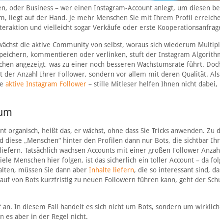
n, oder Business – wer einen Instagram-Account anlegt, um diesen b
um, liegt auf der Hand. Je mehr Menschen Sie mit Ihrem Profil erreich
teraktion und vielleicht sogar Verkäufe oder erste Kooperationsanfrag
ächst die aktive Community von selbst, woraus sich wiederum Multipl
speichern, kommentieren oder verlinken, stuft der Instagram Algorith
nschen angezeigt, was zu einer noch besseren Wachstumsrate führt. Doc
mit der Anzahl Ihrer Follower, sondern vor allem mit deren Qualität. Al
ie
aktive Instagram Follower
– stille Mitleser helfen Ihnen nicht dabei,
tum
nt organisch, heißt das, er wächst, ohne dass Sie Tricks anwenden. Zu 
nd diese „Menschen“ hinter den Profilen dann nur Bots, die sichtbar Ih
iefern. Tatsächlich wachsen Accounts mit einer großen Follower Anzah
e Menschen hier folgen, ist das sicherlich ein toller Account – da fol
alten, müssen Sie dann aber
Inhalte liefern
, die so interessant sind, da
f von Bots kurzfristig zu neuen Followern führen kann, geht der Schu
 an. In diesem Fall handelt es sich nicht um Bots, sondern um wirklich
 es aber in der Regel nicht.