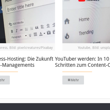
ress, Bild: pixelcreatures/Pixabay
Youtube, Bild: unspl
ss-Hosting: Die Zukunft
YouTuber werden: In 10
b-Managements
Schritten zum Content-
ehr
Mehr