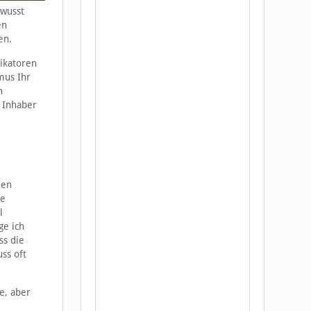
ewusst
en
en.
ikatoren
mus Ihr
h
s Inhaber
den
re
l
ge ich
ss die
ss oft
e, aber