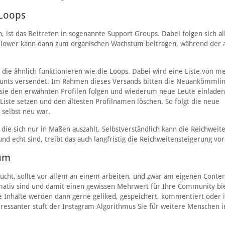
 Loops
, ist das Beitreten in sogenannte Support Groups. Dabei folgen sich al
Follower kann dann zum organischen Wachstum beitragen, während der
die ähnlich funktionieren wie die Loops. Dabei wird eine Liste von me
ounts versendet. Im Rahmen dieses Versands bitten die Neuankömmli
sie den erwähnten Profilen folgen und wiederum neue Leute einladen
Liste setzen und den ältesten Profilnamen löschen. So folgt die neue
 selbst neu war.
t, die sich nur in Maßen auszahlt. Selbstverständlich kann die Reichweit
 echt sind, treibt das auch langfristig die Reichweitensteigerung vor
tum
sucht, sollte vor allem an einem arbeiten, und zwar am eigenen Conten
ormativ sind und damit einen gewissen Mehrwert für Ihre Community bi
le Inhalte werden dann gerne geliked, gespeichert, kommentiert oder 
nteressanter stuft der Instagram Algorithmus Sie für weitere Menschen i