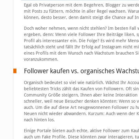
Egal ob Privatperson mit dem Begehren, Blogger zu werde
mit Posts zu füttern, möchte in aller Regel wachsen. War
können, desto besser, denn damit steigt die Chance auf In
Doch woher nehmen, wenn nicht stehlen? Im besten Fall w
ergeben, denn: Wenn viele Follower Ihre Beiträge liken, 
Profil als interessanter ein. Die Folge? Es wird mehr Me
tatsächlich steht und fällt Ihr Erfolg auf Instagram nicht 
eines Profils mit dem Wunsch nach Wachstum brauchen S
voranzukommen.
Follower kaufen vs. organisches Wachs
Organisch bedeutet so viel wie natürlich. Wächst Ihr Accou
beliebtesten Tricks zählt das Kaufen von Followern. Oft si
Community Größe steigern, Ihnen aber keine Interaktion l
schneller, weil neue Besucher denken könnten: Wenn so viel
auch. Um die auf diese Art neugewonnenen Follower zu h
Neuen nicht wieder abwandern. Kurzum: Auch wenn der Kau
nach hinten los.
Einige Portale bieten auch echte, aktive Follower zum Kauf
auch um Fake Profile. Diese könnten zwar interagieren, tun