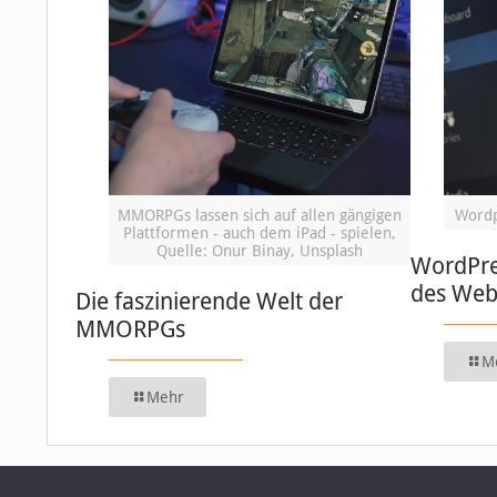
MMORPGs lassen sich auf allen gängigen
Wordp
Plattformen - auch dem iPad - spielen,
Quelle: Onur Binay, Unsplash
WordPre
des We
Die faszinierende Welt der
MMORPGs
M
Mehr