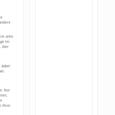
le
 andere
ist zehn
nge im
. Wer
e dabei
an.
t. Nur
eten,
in
n Ihrer