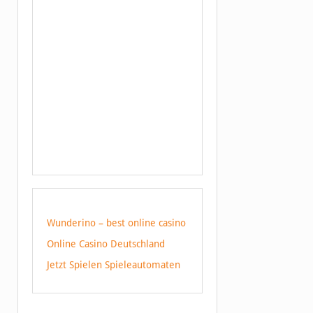
Wunderino – best online casino
Online Casino Deutschland
Jetzt Spielen Spieleautomaten