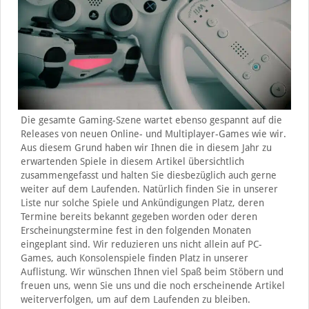
Die gesamte Gaming-Szene wartet ebenso gespannt auf die
Releases von neuen Online- und Multiplayer-Games wie wir.
Aus diesem Grund haben wir Ihnen die in diesem Jahr zu
erwartenden Spiele in diesem Artikel übersichtlich
zusammengefasst und halten Sie diesbezüglich auch gerne
weiter auf dem Laufenden. Natürlich finden Sie in unserer
Liste nur solche Spiele und Ankündigungen Platz, deren
Termine bereits bekannt gegeben worden oder deren
Erscheinungstermine fest in den folgenden Monaten
eingeplant sind. Wir reduzieren uns nicht allein auf PC-
Games, auch Konsolenspiele finden Platz in unserer
Auflistung. Wir wünschen Ihnen viel Spaß beim Stöbern und
freuen uns, wenn Sie uns und die noch erscheinende Artikel
weiterverfolgen, um auf dem Laufenden zu bleiben.