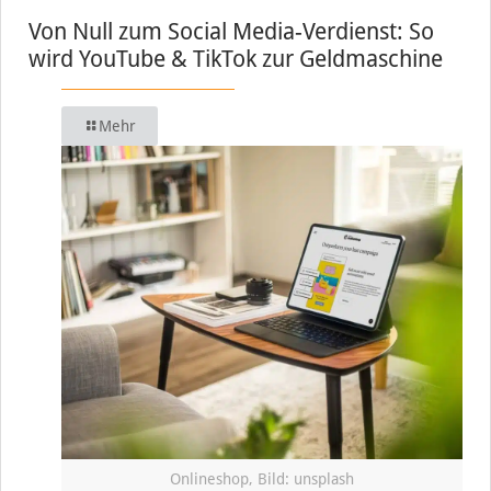
Von Null zum Social Media-Verdienst: So
wird YouTube & TikTok zur Geldmaschine
Mehr
Onlineshop, Bild: unsplash