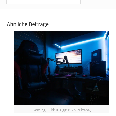
Ähnliche Beiträge
Gaming, Bild: u_gjgg1rv7p8/Pixabay