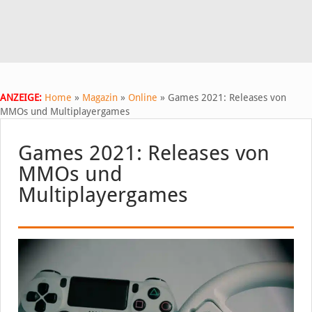
ANZEIGE:
Home
»
Magazin
»
Online
»
Games 2021: Releases von
MMOs und Multiplayergames
Games 2021: Releases von
MMOs und
Multiplayergames