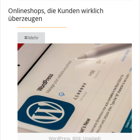
Onlineshops, die Kunden wirklich
überzeugen
Mehr
WordPress, Bild: Unsplash