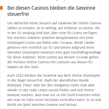
Bei diesen Casinos bleiben die Gewinne
steuerfrei
Um weiterhin keine Steuern auf Gewinne bei Online Casinos
zahlen zu müssen, ist es wichtig, auf Anbieter zu setzen, die
in der EU ansässig sind bzw. über eine EU-Lizenz verfügen.
Die meisten Anbieter arbeiten beispielsweise mit einer
Glücksspiel-Lizenz aus Malta oder Curacao. Beide Länder
gehören rein rechtlich zur EU und bieten aufgrund ihres
liberalen Glücksspiel-Gesetzes eine gute Geschäftsgrundlage
für diese Anbieter. Nicht zuletzt aus diesem Grunde gehen
die meisten Online Casinos mit Lizenzen aus diesen EU-
Staaten an den Start.
Auch 2022 bleiben die Gewinne aus dem Online Glücksspiel
in der Regel steuerfrei. Nach der abendlichen Runde
Blackjack, Poker oder bei den Slotgames sollte man aber
wieder in das reale Leben zurück finden und sich immer
bewusst machen, dass man nur so viel Geld einsetzen sollte,
wie man im Falle einen Verlustes verkraften kann. Es ist und
bleibt ein Spiel zwischen Gewinn und Verlust.