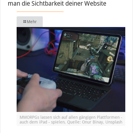
man die Sichtbarkeit deiner Website
Mehr
MMORPGs lassen sich auf allen gängigen Plattformen -
auch dem iPad - spielen, Quelle: Onur Binay, Unsplash