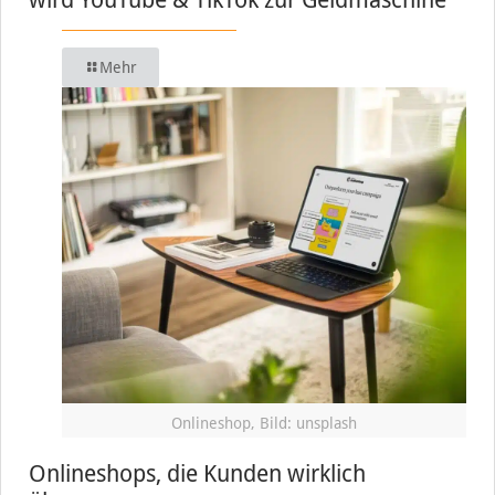
Mehr
Onlineshop, Bild: unsplash
Onlineshops, die Kunden wirklich