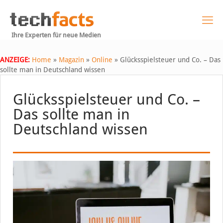
Ihre Experten für neue Medien
ANZEIGE:
Home
»
Magazin
»
Online
»
Glücksspielsteuer und Co. – Das
sollte man in Deutschland wissen
Glücksspielsteuer und Co. –
Das sollte man in
Deutschland wissen