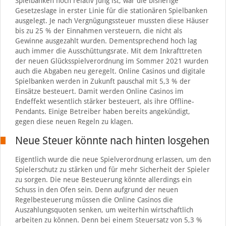
Spielbanken noch relativ jung ist, war die bisherige
Gesetzeslage in erster Linie für die stationären Spielbanken
ausgelegt. Je nach Vergnügungssteuer mussten diese Häuser
bis zu 25 % der Einnahmen versteuern, die nicht als
Gewinne ausgezahlt wurden. Dementsprechend hoch lag
auch immer die Ausschüttungsrate. Mit dem Inkrafttreten
der neuen Glücksspielverordnung im Sommer 2021 wurden
auch die Abgaben neu geregelt. Online Casinos und digitale
Spielbanken werden in Zukunft pauschal mit 5,3 % der
Einsätze besteuert. Damit werden Online Casinos im
Endeffekt wesentlich stärker besteuert, als ihre Offline-
Pendants. Einige Betreiber haben bereits angekündigt,
gegen diese neuen Regeln zu klagen.
Neue Steuer könnte nach hinten losgehen
Eigentlich wurde die neue Spielverordnung erlassen, um den
Spielerschutz zu stärken und für mehr Sicherheit der Spieler
zu sorgen. Die neue Besteuerung könnte allerdings ein
Schuss in den Ofen sein. Denn aufgrund der neuen
Regelbesteuerung müssen die Online Casinos die
Auszahlungsquoten senken, um weiterhin wirtschaftlich
arbeiten zu können. Denn bei einem Steuersatz von 5,3 %