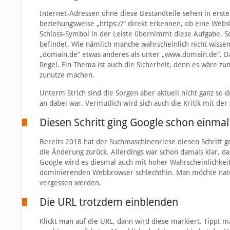
Internet-Adressen ohne diese Bestandteile sehen in erst
beziehungsweise „https://“ direkt erkennen, ob eine Websi
Schloss-Symbol in der Leiste übernimmt diese Aufgabe. S
befindet. Wie nämlich manche wahrscheinlich nicht wissen
„domain.de“ etwas anderes als unter „www.domain.de“. Da
Regel. Ein Thema ist auch die Sicherheit, denn es wäre zu
zunutze machen.
Unterm Strich sind die Sorgen aber aktuell nicht ganz so 
an dabei war. Vermutlich wird sich auch die Kritik mit de
Diesen Schritt ging Google schon einmal
Bereits 2018 hat der Suchmaschinenriese diesen Schritt g
die Änderung zurück. Allerdings war schon damals klar, d
Google wird es diesmal auch mit hoher Wahrscheinlichkeit 
dominierenden Webbrowser schlechthin. Man möchte natür
vergessen werden.
Die URL trotzdem einblenden
Klickt man auf die URL, dann wird diese markiert. Tippt ma