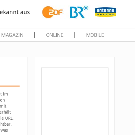
ekannt aus
MAGAZIN
ONLINE
MOBILE
at im
den
mit.
erhält
die URL,
htbar.
 Was