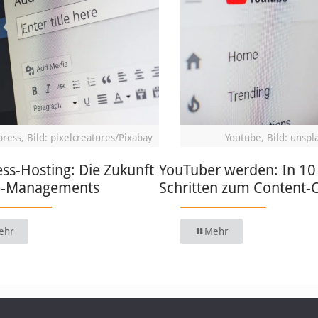
ress, Bild: pixelcreatures/Pixabay
Youtube, Bild: unspl
ss-Hosting: Die Zukunft
YouTuber werden: In 10
b-Managements
Schritten zum Content-
ehr
Mehr