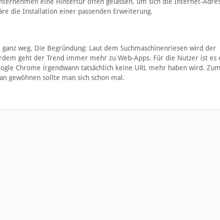
nternehmen eine Hintertür offen gelassen, um sich die Internet-Adre
äre die Installation einer passenden Erweiterung.
soll ganz weg. Die Begründung: Laut dem Suchmaschinenriesen wird der
rdem geht der Trend immer mehr zu Web-Apps. Für die Nutzer ist es 
oogle Chrome irgendwann tatsächlich keine URL mehr haben wird. Zum
aran gewöhnen sollte man sich schon mal.