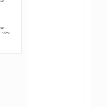
sse
ein
indest