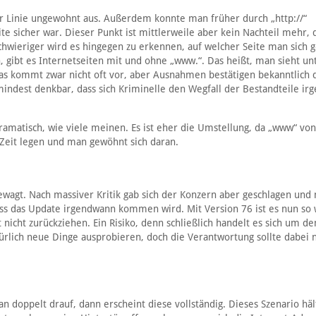
er Linie ungewohnt aus. Außerdem konnte man früher durch „http://“
te sicher war. Dieser Punkt ist mittlerweile aber kein Nachteil mehr, 
chwieriger wird es hingegen zu erkennen, auf welcher Seite man sich 
, gibt es Internetseiten mit und ohne „www.“. Das heißt, man sieht un
s kommt zwar nicht oft vor, aber Ausnahmen bestätigen bekanntlich 
mindest denkbar, dass sich Kriminelle den Wegfall der Bestandteile ir
dramatisch, wie viele meinen. Es ist eher die Umstellung, da „www“ vo
r Zeit legen und man gewöhnt sich daran.
ewagt. Nach massiver Kritik gab sich der Konzern aber geschlagen und
ass das Update irgendwann kommen wird. Mit Version 76 ist es nun so 
nicht zurückziehen. Ein Risiko, denn schließlich handelt es sich um de
lich neue Dinge ausprobieren, doch die Verantwortung sollte dabei n
n doppelt drauf, dann erscheint diese vollständig. Dieses Szenario häl