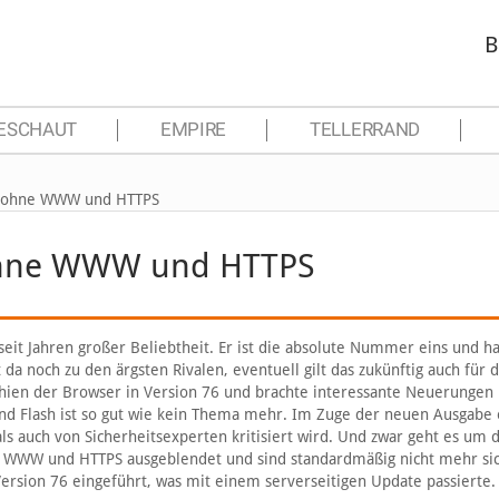
B
ESCHAUT
EMPIRE
TELLERRAND
t ohne WWW und HTTPS
ohne WWW und HTTPS
it Jahren großer Beliebtheit. Er ist die absolute Nummer eins und h
a noch zu den ärgsten Rivalen, eventuell gilt das zukünftig auch für 
hien der Browser in Version 76 und brachte interessante Neuerungen 
d Flash ist so gut wie kein Thema mehr. Im Zuge der neuen Ausgabe 
s auch von Sicherheitsexperten kritisiert wird. Und zwar geht es um 
le WWW und HTTPS ausgeblendet und sind standardmäßig nicht mehr sic
ersion 76 eingeführt, was mit einem serverseitigen Update passierte.