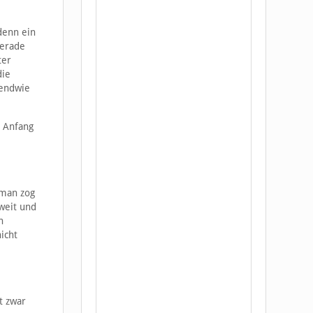
denn ein
gerade
ter
die
gendwie
n Anfang
 man zog
weit und
n
icht
t zwar