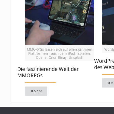
MMORPGs lassen sich auf allen gängigen
Wordp
Plattformen - auch dem iPad - spielen,
Quelle: Onur Binay, Unsplash
WordPre
des We
Die faszinierende Welt der
MMORPGs
M
Mehr