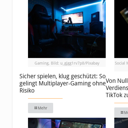
Gaming, Bild: u_gjgg1rv7p8/Pixabay
Social 
Sicher spielen, klug geschützt: So
Von Null
gelingt Multiplayer-Gaming ohne
Verdiens
Risiko
TikTok 
Mehr
M