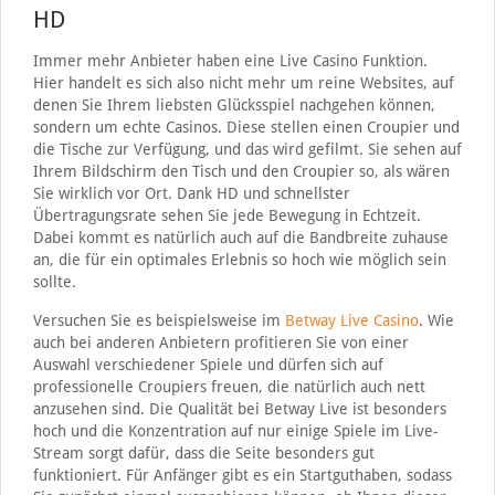
HD
Immer mehr Anbieter haben eine Live Casino Funktion.
Hier handelt es sich also nicht mehr um reine Websites, auf
denen Sie Ihrem liebsten Glücksspiel nachgehen können,
sondern um echte Casinos. Diese stellen einen Croupier und
die Tische zur Verfügung, und das wird gefilmt. Sie sehen auf
Ihrem Bildschirm den Tisch und den Croupier so, als wären
Sie wirklich vor Ort. Dank HD und schnellster
Übertragungsrate sehen Sie jede Bewegung in Echtzeit.
Dabei kommt es natürlich auch auf die Bandbreite zuhause
an, die für ein optimales Erlebnis so hoch wie möglich sein
sollte.
Versuchen Sie es beispielsweise im
Betway Live Casino
. Wie
auch bei anderen Anbietern profitieren Sie von einer
Auswahl verschiedener Spiele und dürfen sich auf
professionelle Croupiers freuen, die natürlich auch nett
anzusehen sind. Die Qualität bei Betway Live ist besonders
hoch und die Konzentration auf nur einige Spiele im Live-
Stream sorgt dafür, dass die Seite besonders gut
funktioniert. Für Anfänger gibt es ein Startguthaben, sodass