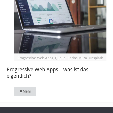
Progressive Web Apps, Quelle: Carlos Muza, Unsplash
Progressive Web Apps – was ist das
eigentlich?
Mehr