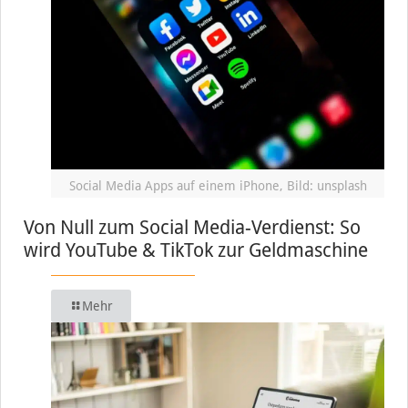
Social Media Apps auf einem iPhone, Bild: unsplash
Von Null zum Social Media-Verdienst: So
wird YouTube & TikTok zur Geldmaschine
Mehr