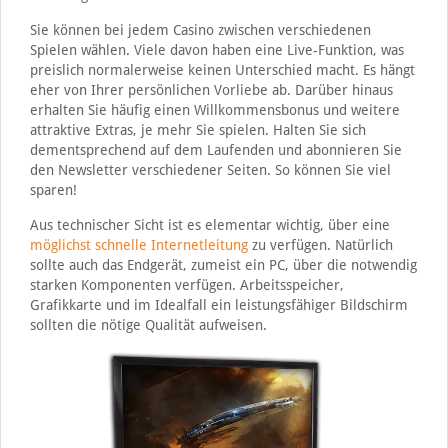
Sie können bei jedem Casino zwischen verschiedenen
Spielen wählen. Viele davon haben eine Live-Funktion, was
preislich normalerweise keinen Unterschied macht. Es hängt
eher von Ihrer persönlichen Vorliebe ab. Darüber hinaus
erhalten Sie häufig einen Willkommensbonus und weitere
attraktive Extras, je mehr Sie spielen. Halten Sie sich
dementsprechend auf dem Laufenden und abonnieren Sie
den Newsletter verschiedener Seiten. So können Sie viel
sparen!
Aus technischer Sicht ist es elementar wichtig, über eine
möglichst schnelle Internetleitung
zu verfügen. Natürlich
sollte auch das Endgerät, zumeist ein PC, über die notwendig
starken Komponenten verfügen. Arbeitsspeicher,
Grafikkarte und im Idealfall ein leistungsfähiger Bildschirm
sollten die nötige Qualität aufweisen.