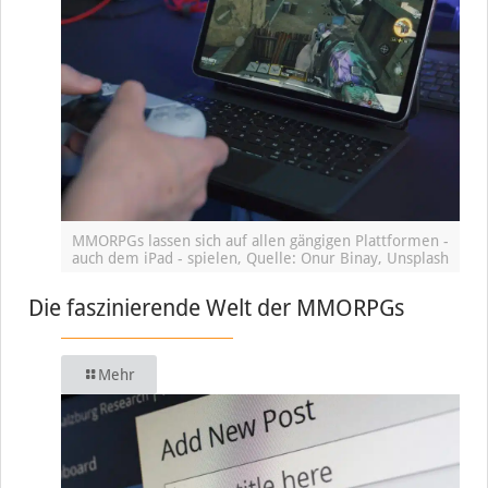
MMORPGs lassen sich auf allen gängigen Plattformen -
auch dem iPad - spielen, Quelle: Onur Binay, Unsplash
Die faszinierende Welt der MMORPGs
Mehr