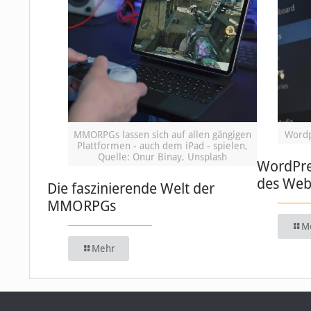
MMORPGs lassen sich auf allen gängigen
Wordp
Plattformen - auch dem iPad - spielen,
Quelle: Onur Binay, Unsplash
WordPre
des We
Die faszinierende Welt der
MMORPGs
M
Mehr