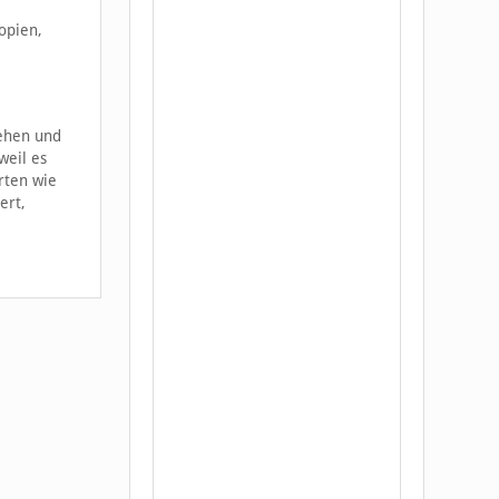
opien,
gehen und
weil es
rten wie
ert,