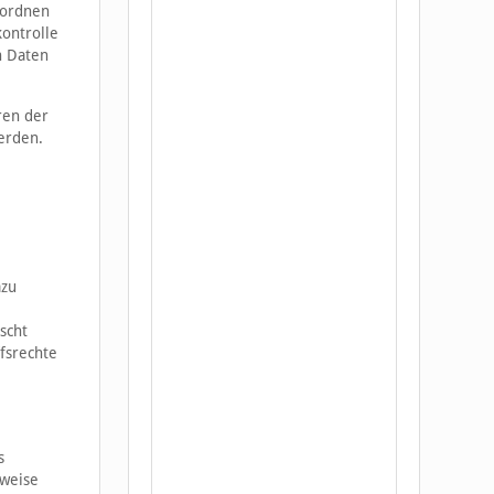
uordnen
kontrolle
n Daten
ren der
werden.
azu
scht
fsrechte
s
sweise