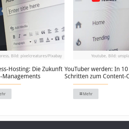
ress, Bild: pixelcreatures/Pixabay
Youtube, Bild: unspl
ss-Hosting: Die Zukunft
YouTuber werden: In 10
b-Managements
Schritten zum Content-
ehr
Mehr