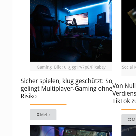
Gaming, Bild: u_gjgg1rv7p8/Pixabay
Social 
Sicher spielen, klug geschützt: So
Von Null
gelingt Multiplayer-Gaming ohne
Verdiens
Risiko
TikTok 
Mehr
M