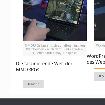
MMORPGs lassen sich auf allen gängigen
Wordp
Plattformen - auch dem iPad - spielen,
Quelle: Onur Binay, Unsplash
WordPre
des We
Die faszinierende Welt der
MMORPGs
M
Mehr