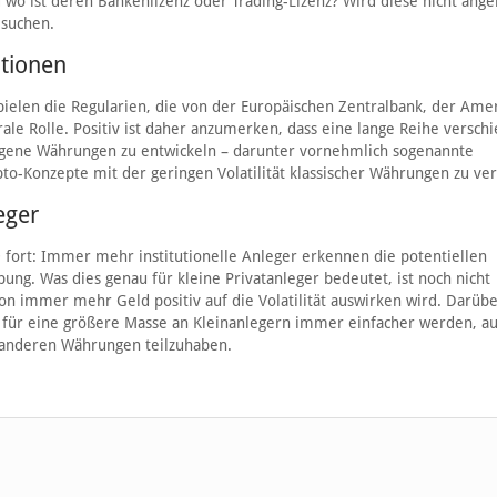
 wo ist deren Bankenlizenz oder Trading-Lizenz? Wird diese nicht ange
 suchen.
utionen
ielen die Regularien, die von der Europäischen Zentralbank, der Ame
le Rolle. Positiv ist daher anzumerken, dass eine lange Reihe versch
igene Währungen zu entwickeln – darunter vornehmlich sogenannte
ypto-Konzepte mit der geringen Volatilität klassischer Währungen zu ve
eger
20 fort: Immer mehr institutionelle Anleger erkennen die potentiellen
g. Was dies genau für kleine Privatanleger bedeutet, ist noch nicht
von immer mehr Geld positiv auf die Volatilität auswirken wird. Darüb
e für eine größere Masse an Kleinanlegern immer einfacher werden, a
 anderen Währungen teilzuhaben.