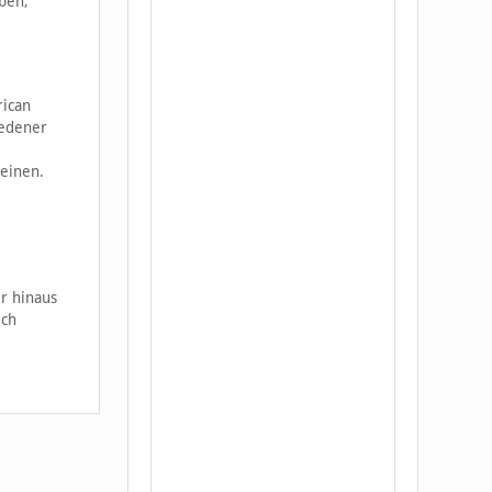
ben,
rican
iedener
reinen.
er hinaus
uch