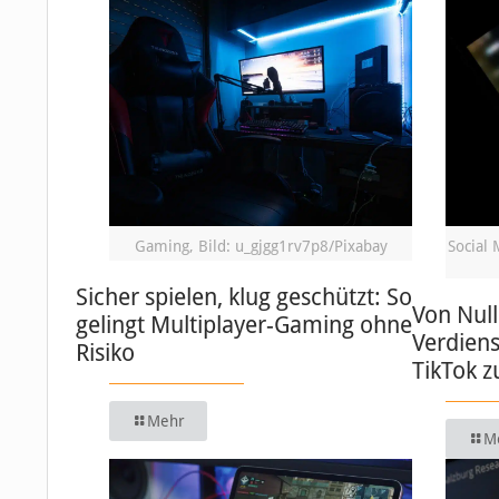
Gaming, Bild: u_gjgg1rv7p8/Pixabay
Social 
Sicher spielen, klug geschützt: So
Von Null
gelingt Multiplayer-Gaming ohne
Verdiens
Risiko
TikTok 
Mehr
M