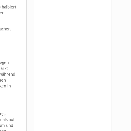
 halbiert
er
fachen,
iegen
Markt
 Während
mmen
gen in
ng-
mals auf
sum und