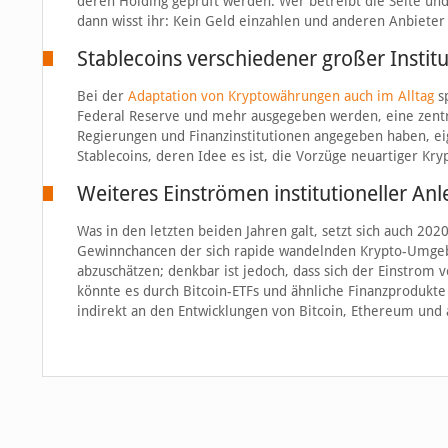
deren Holding geprüft werden. Wer betreibt die Seite und
dann wisst ihr: Kein Geld einzahlen und anderen Anbieter
Stablecoins verschiedener großer Instit
Bei der
Adaptation von Kryptowährungen auch im Alltag
sp
Federal Reserve und mehr ausgegeben werden, eine zentra
Regierungen und Finanzinstitutionen angegeben haben, e
Stablecoins, deren Idee es ist, die Vorzüge neuartiger Kr
Weiteres Einströmen institutioneller Anl
Was in den letzten beiden Jahren galt, setzt sich auch 20
Gewinnchancen der sich rapide wandelnden Krypto-Umgebun
abzuschätzen; denkbar ist jedoch, dass sich der Einstrom 
könnte es durch Bitcoin-ETFs und ähnliche Finanzprodukt
indirekt an den Entwicklungen von Bitcoin, Ethereum und