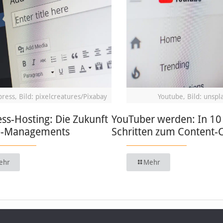
ress, Bild: pixelcreatures/Pixabay
Youtube, Bild: unspl
ss-Hosting: Die Zukunft
YouTuber werden: In 10
b-Managements
Schritten zum Content-
ehr
Mehr