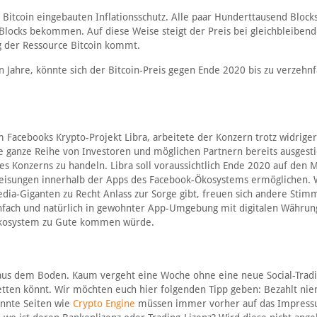
 Bitcoin eingebauten Inflationsschutz. Alle paar Hunderttausend Blocks
 Blocks bekommen. Auf diese Weise steigt der Preis bei gleichbleibend
g der Ressource Bitcoin kommt.
 Jahre, könnte sich der Bitcoin-Preis gegen Ende 2020 bis zu verzehn
 Facebooks Krypto-Projekt Libra, arbeitete der Konzern trotz widriger
 ganze Reihe von Investoren und möglichen Partnern bereits ausgest
es Konzerns zu handeln. Libra soll voraussichtlich Ende 2020 auf den 
eisungen innerhalb der Apps des Facebook-Ökosystems ermöglichen.
dia-Giganten zu Recht Anlass zur Sorge gibt, freuen sich andere Sti
einfach und natürlich in gewohnter App-Umgebung mit digitalen Währun
Ökosystem zu Gute kommen würde.
 aus dem Boden. Kaum vergeht eine Woche ohne eine neue Social-Tradi
etten könnt. Wir möchten euch hier folgenden Tipp geben: Bezahlt nie
annte Seiten wie
Crypto Engine
müssen immer vorher auf das Impres