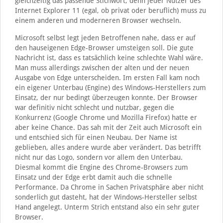
gleichzeitig das passende Stichwort, denn jeder Nutzer des
Internet Explorer 11 (egal, ob privat oder beruflich) muss zu
einem anderen und moderneren Browser wechseln.
Microsoft selbst legt jeden Betroffenen nahe, dass er auf
den hauseigenen Edge-Browser umsteigen soll. Die gute
Nachricht ist, dass es tatsächlich keine schlechte Wahl wäre.
Man muss allerdings zwischen der alten und der neuen
Ausgabe von Edge unterscheiden. Im ersten Fall kam noch
ein eigener Unterbau (Engine) des Windows-Herstellers zum
Einsatz, der nur bedingt überzeugen konnte. Der Browser
war definitiv nicht schlecht und nutzbar, gegen die
Konkurrenz (Google Chrome und Mozilla Firefox) hatte er
aber keine Chance. Das sah mit der Zeit auch Microsoft ein
und entschied sich für einen Neubau. Der Name ist
geblieben, alles andere wurde aber verändert. Das betrifft
nicht nur das Logo, sondern vor allem den Unterbau.
Diesmal kommt die Engine des Chrome-Browsers zum
Einsatz und der Edge erbt damit auch die schnelle
Performance. Da Chrome in Sachen Privatsphäre aber nicht
sonderlich gut dasteht, hat der Windows-Hersteller selbst
Hand angelegt. Unterm Strich entstand also ein sehr guter
Browser.