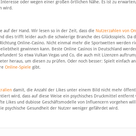
m Interesse oder wegen einer großen örtlichen Nähe. Es ist zu erwarten
n wird.
e auf der Hand. Wir lesen so in der Zeit, dass die
Nutzerzahlen von On
nd dies trifft leider auch die schwierige Branche des Glücksspiels. Da d
n Richtung Online-Casino. Nicht einmal mehr die Sportwetten werden ri
Beliebtheit gewinnen kann. Beste Online Casinos in Deutschland werde
 gefunden! So etwa Vulkan Vegas und Co, die auch mit Lizenzen auftru
ter heraus, um diesen zu prüfen. Oder noch besser: Spielt einfach a
ere
Online-Spiele
gibt.
ralien
damit, die Anzahl der Likes unter einem Bild nicht mehr öffent
iert wird, dass auf diese Weise ein psychisches Druckmittel entfernt 
te Likes und dubiose Geschäftsmodelle von Influencern vorgehen will.
e psychische Gesundheit der Nutzer weniger gefährdet wird.