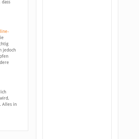
, dass
line-
ie
chtig
n jedoch
mpfen
ndere
lich
wird,
 Alles in