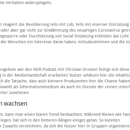
ne-Verhalten widerspiegeln.
reagiert die Bevölkerung teils mit Lob, teils mit eiserner Entrüstung 
 oder aber gar nicht zur Eindämmung des neuartigen Coronavirus getr
ssperre oder Durchsetzung von Social Distancing erblicken das Licht
s die Menschen ein Interesse daran haben, mitzubestimmen und die e
 Angebote wie den NDR-Podcast mit Christian Drosten festigt sich diese
 in der Medienlandschaft erarbeitet! Nutzer schätzen hier die inhaltli
ch die Tatsache, dass auch kleinere Produzenten hier die Chance haben
 Sowohl als Informationsmedium als auch im Dienste der reinen Unter
weiter zunehmen.
n wachsen
eht, kann man einen klaren Trend beobachten: Während Riesen wie Fac
elegen, hat sich in den hinteren Rängen einiges getan. So konnten
n Zuwachs verzeichnen, da sich die Nutzer hier in Gruppen organisiere