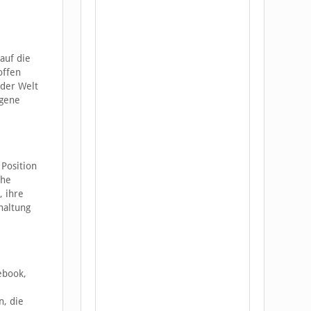
auf die
offen
 der Welt
igene
 Position
che
, ihre
haltung
ebook,
n, die