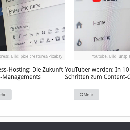
ress, Bild: pixelcreatures/Pixabay
Youtube, Bild: unspl
ss-Hosting: Die Zukunft
YouTuber werden: In 10
b-Managements
Schritten zum Content-
ehr
Mehr