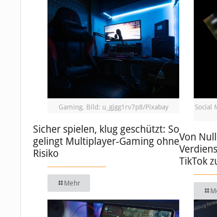
Gaming, Bild: u_gjgg1rv7p8/Pixabay
Social 
Sicher spielen, klug geschützt: So
Von Null
gelingt Multiplayer-Gaming ohne
Verdiens
Risiko
TikTok 
Mehr
M