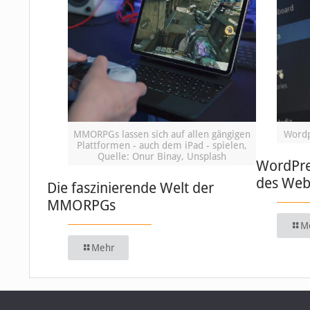
MMORPGs lassen sich auf allen gängigen
Wordp
Plattformen - auch dem iPad - spielen,
Quelle: Onur Binay, Unsplash
WordPre
des We
Die faszinierende Welt der
MMORPGs
M
Mehr