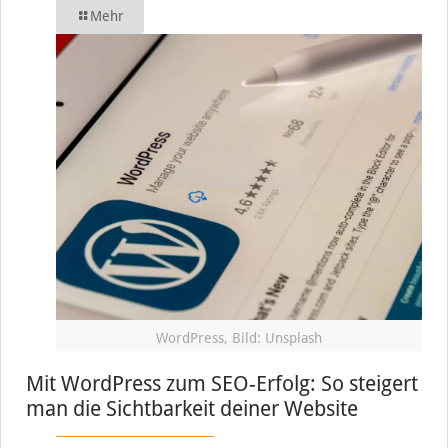
Mehr
WordPress, Bild: Unsplash
Mit WordPress zum SEO-Erfolg: So steigert
man die Sichtbarkeit deiner Website