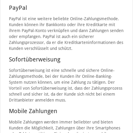
PayPal
PayPal ist eine weitere beliebte Online-Zahlungsmethode.
Kunden können ihr Bankkonto oder ihre Kreditkarte mit
ihrem PayPal-Konto verknüpfen und dann Zahlungen senden
oder empfangen. PayPal ist auch ein sicherer
Zahlungsprozessor, da er die Kreditkarteninformationen des
Kunden verschlüsselt und schützt.
Sofortüberweisung
Sofortüberweisung ist eine schnelle und sichere Online-
Zahlungsmethode, bei der Kunden ihr Online-Banking-
System nutzen können, um eine Zahlung zu tätigen. Der
Vorteil von Sofortüberweisung ist, dass der Zahlungsprozess
schnell und sicher ist, da der Kunde sich nicht bei einem
Drittanbieter anmelden muss.
Mobile Zahlungen
Mobile Zahlungen werden immer beliebter und bieten
Kunden die Möglichkeit, Zahlungen über ihre Smartphones