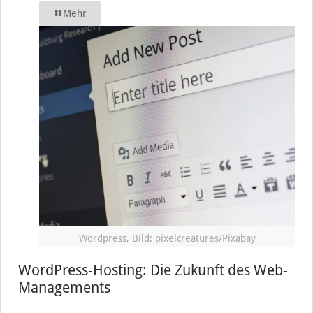
Mehr
Wordpress, Bild: pixelcreatures/Pixabay
WordPress-Hosting: Die Zukunft des Web-
Managements