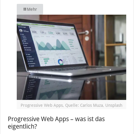
Mehr
Progressive Web Apps, Quelle: Carlos Muza, Unsplash
Progressive Web Apps – was ist das
eigentlich?