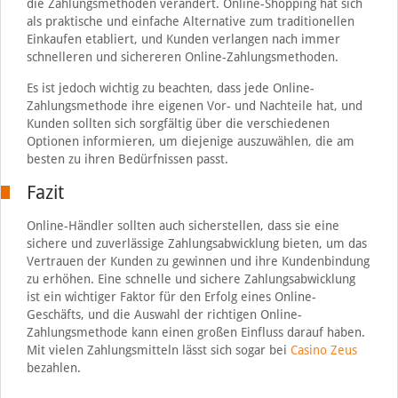
die Zahlungsmethoden verändert. Online-Shopping hat sich
als praktische und einfache Alternative zum traditionellen
Einkaufen etabliert, und Kunden verlangen nach immer
schnelleren und sichereren Online-Zahlungsmethoden.
Es ist jedoch wichtig zu beachten, dass jede Online-
Zahlungsmethode ihre eigenen Vor- und Nachteile hat, und
Kunden sollten sich sorgfältig über die verschiedenen
Optionen informieren, um diejenige auszuwählen, die am
besten zu ihren Bedürfnissen passt.
Fazit
Online-Händler sollten auch sicherstellen, dass sie eine
sichere und zuverlässige Zahlungsabwicklung bieten, um das
Vertrauen der Kunden zu gewinnen und ihre Kundenbindung
zu erhöhen. Eine schnelle und sichere Zahlungsabwicklung
ist ein wichtiger Faktor für den Erfolg eines Online-
Geschäfts, und die Auswahl der richtigen Online-
Zahlungsmethode kann einen großen Einfluss darauf haben.
Mit vielen Zahlungsmitteln lässt sich sogar bei
Casino Zeus
bezahlen.