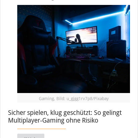
Gaming, Bild: u_gjgg1rv7p8/Pixabay
Sicher spielen, klug geschützt: So gelingt
Multiplayer-Gaming ohne Risiko