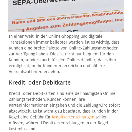
In einer Welt, in der Online-Shopping und digitale
Transaktionen immer beliebter werden, ist es wichtig, dass
Kunden eine breite Palette von Online-Zahlungsmethoden
zur Verfügung haben. Dies ist nicht nur bequem für den
Kunden, sondern auch für den Online-Händler, da es ihm
ermöglicht, mehr Kunden zu erreichen und höhere
Verkaufszahlen zu erzielen.
Kredit- oder Debitkarte
Kredit- oder Debitkarten sind eine der häufigsten Online-
Zahlungsmethoden. Kunden können ihre
Karteninformationen eingeben und die Zahlung wird sofort
abgewickelt. Es ist wichtig zu beachten, dass Kunden in der
Regel eine Gebühr für
Kreditkartenzahlungen
zahlen
müssen, während Debitkartenzahlungen in der Regel
kostenlos sind.