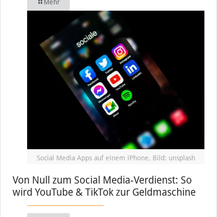
Mehr
Social Media Apps auf einem iPhone, Bild: unsplash
Von Null zum Social Media-Verdienst: So
wird YouTube & TikTok zur Geldmaschine