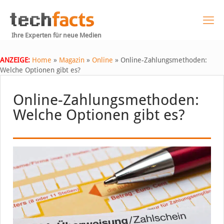
Ihre Experten für neue Medien
ANZEIGE:
Home
»
Magazin
»
Online
»
Online-Zahlungsmethoden:
Welche Optionen gibt es?
Online-Zahlungsmethoden:
Welche Optionen gibt es?