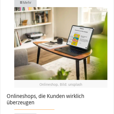
Mehr
Onlineshop, Bild: unsplash
Onlineshops, die Kunden wirklich
überzeugen