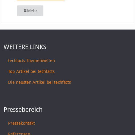
Mehr
WEITERE LINKS
techfacts-Themenwelten
Top-Artikel bei techfacts
Die neusten Artikel bei techfacts
Pressebereich
Pressekontakt
Referenzen