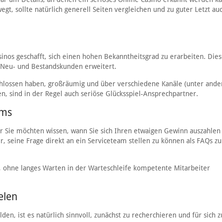
gt, sollte natürlich generell Seiten vergleichen und zu guter Letzt au
inos geschafft, sich einen hohen Bekanntheitsgrad zu erarbeiten. Dies
 Neu- und Bestandskunden erweitert.
hlossen haben, großräumig und über verschiedene Kanäle (unter and
n, sind in der Regel auch seriöse Glücksspiel-Ansprechpartner.
ams
 Sie möchten wissen, wann Sie sich Ihren etwaigen Gewinn auszahlen 
r, seine Frage direkt an ein Serviceteam stellen zu können als FAQs zu
, ohne langes Warten in der Warteschleife kompetente Mitarbeiter
elen
en, ist es natürlich sinnvoll, zunächst zu recherchieren und für sich 