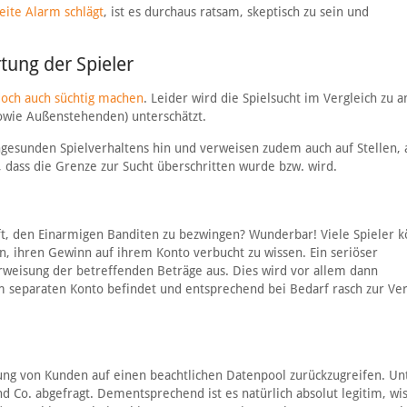
eite Alarm schlägt
, ist es durchaus ratsam, skeptisch zu sein und
tung der Spieler
doch auch süchtig machen
. Leider wird die Spielsucht im Vergleich zu 
owie Außenstehenden) unterschätzt.
ungesunden Spielverhaltens hin und verweisen zudem auch auf Stellen, 
dass die Grenze zur Sucht überschritten wurde bzw. wird.
t, den Einarmigen Banditen zu bezwingen? Wunderbar! Viele Spieler 
, ihren Gewinn auf ihrem Konto verbucht zu wissen. Ein seriöser
erweisung der betreffenden Beträge aus. Dies wird vor allem dann
 separaten Konto befindet und entsprechend bei Bedarf rasch zur Ve
rung von Kunden auf einen beachtlichen Datenpool zurückzugreifen. Un
Co. abgefragt. Dementsprechend ist es natürlich absolut legitim, wi