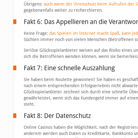
Übrigens:
auch wenn der Virenschutz beim Aufrufen der S
gegebenenfalls weiter zu recherchieren.
Fakt 6: Das Appellieren an die Verantwor
Keine Frage:
das Spielen im Internet macht Spaß, kann je
Süchten immer noch von vielen Menschen (Betroffenen s
Seriöse Glücksspielanbieter weisen auf das Risiko eines 
sich die Betroffenen wenden können, wenn sie bemerken, 
Fakt 7: Eine schnelle Auszahlung
Sie haben beim Roulette gewonnen? Sie haben es geschaff
nach einem entsprechenden Erfolgserlebnis nicht abwarten
Glücksspielanbieter zeichnet sich durch eine schnelle Üb
gewährleistet, wenn sich das Kundengeld immer auf einem
steht.
Fakt 8: Der Datenschutz
Online Casinos haben die Möglichkeit, nach der Registrie
anderem werden auch Daten zu Kreditkarte, Bankkonto und 