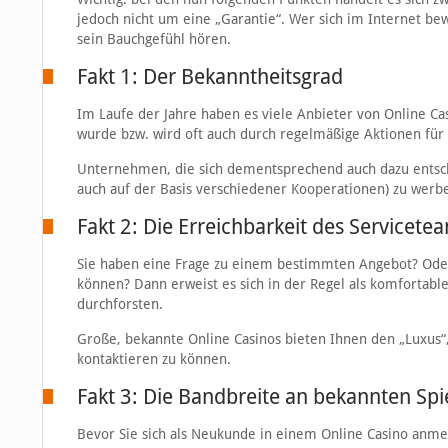
jedoch nicht um eine „Garantie“. Wer sich im Internet bewe
sein Bauchgefühl hören.
Fakt 1: Der Bekanntheitsgrad
Im Laufe der Jahre haben es viele Anbieter von Online Cas
wurde bzw. wird oft auch durch regelmäßige Aktionen für
Unternehmen, die sich dementsprechend auch dazu entsc
auch auf der Basis verschiedener Kooperationen) zu werbe
Fakt 2: Die Erreichbarkeit des Servicete
Sie haben eine Frage zu einem bestimmten Angebot? Oder
können? Dann erweist es sich in der Regel als komfortable
durchforsten.
Große, bekannte Online Casinos bieten Ihnen den „Luxus“
kontaktieren zu können.
Fakt 3: Die Bandbreite an bekannten Spi
Bevor Sie sich als Neukunde in einem Online Casino anmeld