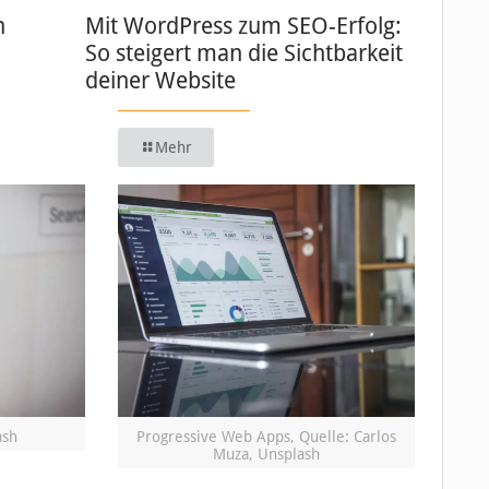
n
Mit WordPress zum SEO-Erfolg:
So steigert man die Sichtbarkeit
deiner Website
Mehr
ash
Progressive Web Apps, Quelle: Carlos
Muza, Unsplash