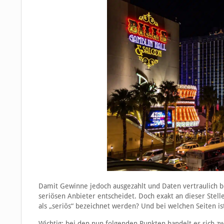
Damit Gewinne jedoch ausgezahlt und Daten vertraulich beh
seriösen Anbieter entscheidet. Doch exakt an dieser Stell
als „seriös“ bezeichnet werden? Und bei welchen Seiten ist 
Wichtig: bei den nun folgenden Punkten handelt es sich z