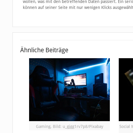
wollen, was mit den betreffenden Daten passiert. Ein ser
können auf seiner Seite mit nur wenigen Klicks ausgewäh
Ähnliche Beiträge
Gaming, Bild: u_gjgg1rv7p8/Pixabay
Social 