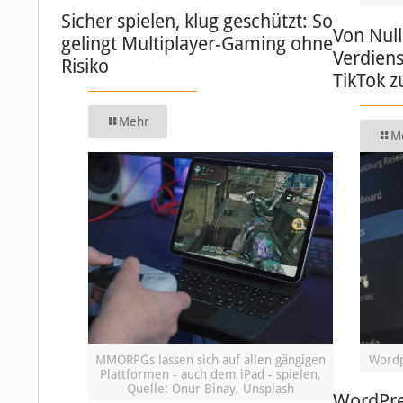
Sicher spielen, klug geschützt: So
Von Null
gelingt Multiplayer-Gaming ohne
Verdiens
Risiko
TikTok 
Mehr
M
MMORPGs lassen sich auf allen gängigen
Wordp
Plattformen - auch dem iPad - spielen,
Quelle: Onur Binay, Unsplash
WordPre