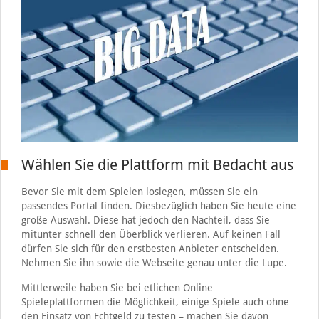
Wählen Sie die Plattform mit Bedacht aus
Bevor Sie mit dem Spielen loslegen, müssen Sie ein
passendes Portal finden. Diesbezüglich haben Sie heute eine
große Auswahl. Diese hat jedoch den Nachteil, dass Sie
mitunter schnell den Überblick verlieren. Auf keinen Fall
dürfen Sie sich für den erstbesten Anbieter entscheiden.
Nehmen Sie ihn sowie die Webseite genau unter die Lupe.
Mittlerweile haben Sie bei etlichen Online
Spieleplattformen die Möglichkeit, einige Spiele auch ohne
den Einsatz von Echtgeld zu testen – machen Sie davon