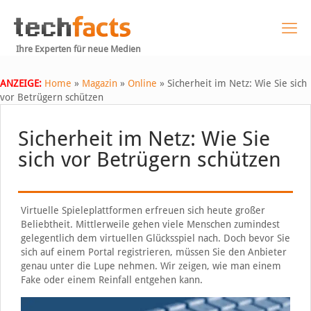
Ihre Experten für neue Medien
ANZEIGE:
Home
»
Magazin
»
Online
»
Sicherheit im Netz: Wie Sie sich
vor Betrügern schützen
Sicherheit im Netz: Wie Sie
sich vor Betrügern schützen
Virtuelle Spieleplattformen erfreuen sich heute großer
Beliebtheit. Mittlerweile gehen viele Menschen zumindest
gelegentlich dem virtuellen Glücksspiel nach. Doch bevor Sie
sich auf einem Portal registrieren, müssen Sie den Anbieter
genau unter die Lupe nehmen. Wir zeigen, wie man einem
Fake oder einem Reinfall entgehen kann.