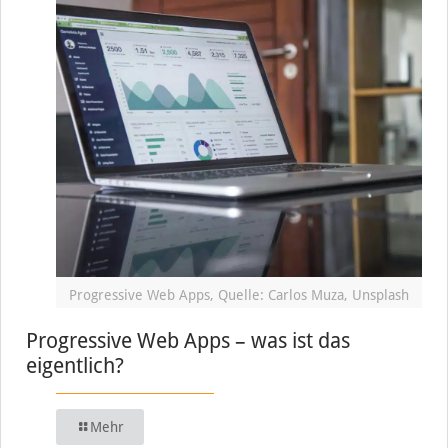
Progressive Web Apps, Quelle: Carlos Muza, Unsplash
Progressive Web Apps – was ist das
eigentlich?
Mehr