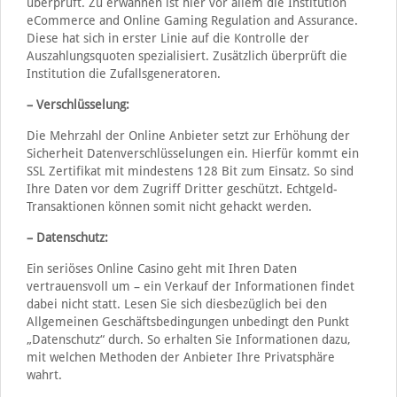
überprüft. Zu erwähnen ist hier vor allem die Institution
eCommerce and Online Gaming Regulation and Assurance.
Diese hat sich in erster Linie auf die Kontrolle der
Auszahlungsquoten spezialisiert. Zusätzlich überprüft die
Institution die Zufallsgeneratoren.
– Verschlüsselung:
Die Mehrzahl der Online Anbieter setzt zur Erhöhung der
Sicherheit Datenverschlüsselungen ein. Hierfür kommt ein
SSL Zertifikat mit mindestens 128 Bit zum Einsatz. So sind
Ihre Daten vor dem Zugriff Dritter geschützt. Echtgeld-
Transaktionen können somit nicht gehackt werden.
– Datenschutz:
Ein seriöses Online Casino geht mit Ihren Daten
vertrauensvoll um – ein Verkauf der Informationen findet
dabei nicht statt. Lesen Sie sich diesbezüglich bei den
Allgemeinen Geschäftsbedingungen unbedingt den Punkt
„Datenschutz“ durch. So erhalten Sie Informationen dazu,
mit welchen Methoden der Anbieter Ihre Privatsphäre
wahrt.