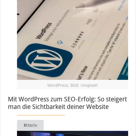
WordPress, Bild: Unsplash
Mit WordPress zum SEO-Erfolg: So steigert
man die Sichtbarkeit deiner Website
Mehr