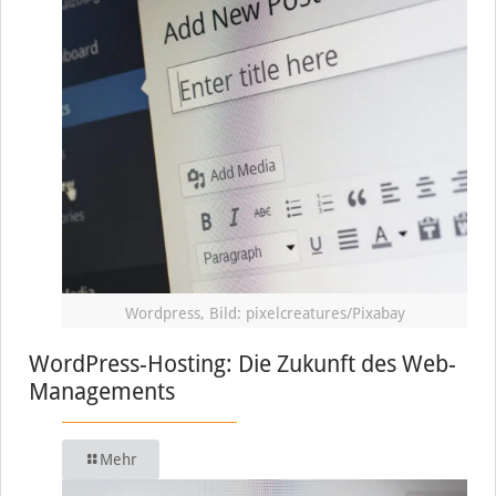
Wordpress, Bild: pixelcreatures/Pixabay
WordPress-Hosting: Die Zukunft des Web-
Managements
Mehr