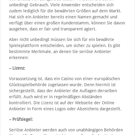
unbedingt Gebrauch. Viele Anwender entscheiden sich
zudem lediglich für die bewährten Größen auf dem Markt.
Hat sich ein Anbieter bereits einen Namen gemacht und
verfügt über einen großen Kundenstamm, können Sie davon
ausgehen, dass er fair und transparent agiert.
Aber nicht unbedingt müssen Sie sich für ein bewährte
Spieleplattform entscheiden, um sicher zu spielen. Es gibt
bestimmte Merkmale, an denen Sie seriöse Anbieter
erkennen:
– Lizenz:
Voraussetzung ist, dass ein Casino von einer europäischen
Glücksspielbehörde zugelassen wurde. Denn hiermit ist
sichergestellt, dass der Anbieter die Auflagen derselben
erfüllt. Auch wird er in regelmäßigen Abständen
kontrolliert. Die Lizenz ist auf der Webseite der Online
Anbieter in Form eines Logos oder Abzeichens dargestellt.
– Prüfsiegel:
Seriöse Anbieter werden auch von unabhängigen Behörden