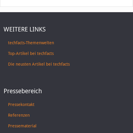
WEITERE LINKS
techfacts-Themenwelten
Top-Artikel bei techfacts
Die neusten Artikel bei techfacts
Pressebereich
Pressekontakt
Referenzen
Pressematerial