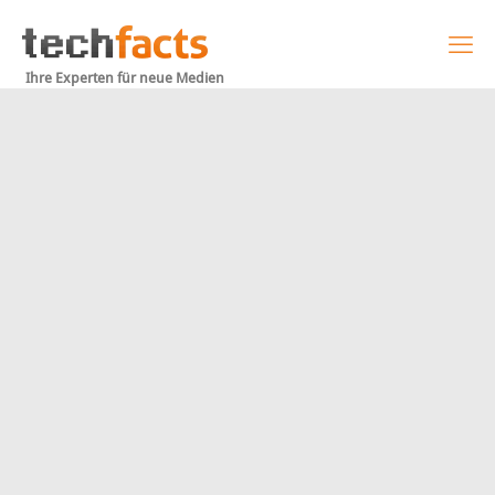
Ihre Experten für neue Medien