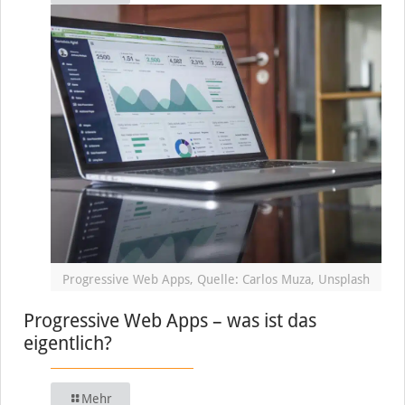
Progressive Web Apps, Quelle: Carlos Muza, Unsplash
Progressive Web Apps – was ist das
eigentlich?
Mehr