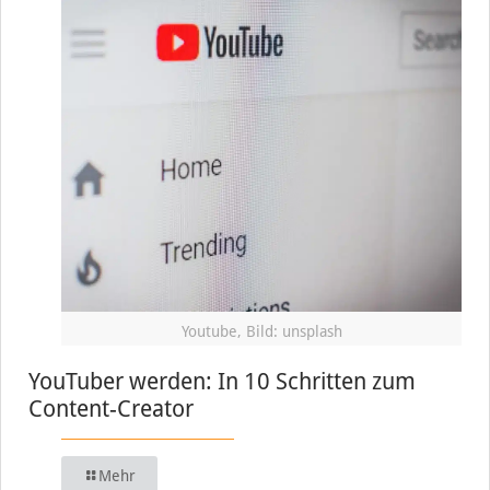
Youtube, Bild: unsplash
YouTuber werden: In 10 Schritten zum
Content-Creator
Mehr