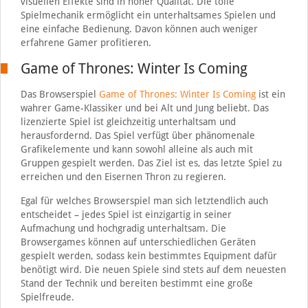
visuellen Effekte sind in hoher Qualität. Die tolle
Spielmechanik ermöglicht ein unterhaltsames Spielen und
eine einfache Bedienung. Davon können auch weniger
erfahrene Gamer profitieren.
Game of Thrones: Winter Is Coming
Das Browserspiel
Game of Thrones: Winter Is Coming
ist ein
wahrer Game-Klassiker und bei Alt und Jung beliebt. Das
lizenzierte Spiel ist gleichzeitig unterhaltsam und
herausfordernd. Das Spiel verfügt über phänomenale
Grafikelemente und kann sowohl alleine als auch mit
Gruppen gespielt werden. Das Ziel ist es, das letzte Spiel zu
erreichen und den Eisernen Thron zu regieren.
Egal für welches Browserspiel man sich letztendlich auch
entscheidet – jedes Spiel ist einzigartig in seiner
Aufmachung und hochgradig unterhaltsam. Die
Browsergames können auf unterschiedlichen Geräten
gespielt werden, sodass kein bestimmtes Equipment dafür
benötigt wird. Die neuen Spiele sind stets auf dem neuesten
Stand der Technik und bereiten bestimmt eine große
Spielfreude.