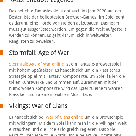
Das beliebte Fantasiespiel steht auch im Jahr 2020 auf der
Bestenliste der beliebtesten Browser-Games. Im Spiel geht
es darum, eine Horde von Helden aufzubauen. Das Team
muss gut ausgerüstet werden, um gegen die Welt aufgestellt
werden zu können. Es geht darum, sich in weltweiten
Ranglisten zu beweisen.
Stormfall: Age of War
Stormfall: Age of War online
ist ein Fantasie-Browserspiel
mit hohem Spaßfaktor. Es handelt sich um ein klassisches
Strategie-Spiel mit Fantasy-Komponente. Im Spiel fallen die
tollen Kunstwerke und Stimmen auf. Zusammen mit der
humorvollen Komponente wird das Spiel zu einem wahren
Klassiker und zu einem wahren Must-Have.
Vikings: War of Clans
Es handelt sich bei
War of Clans online
um ein Browserspiel
mit Wikingern. Mit dem Spiel kann man in die Wikinger-Welt
eintauchen und die Erde erfolgreich regieren. Das Spiel
verfügt über eine tolle Grafik und eine aktive Community.