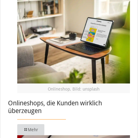
Onlineshop, Bild: unsplash
Onlineshops, die Kunden wirklich
überzeugen
Mehr