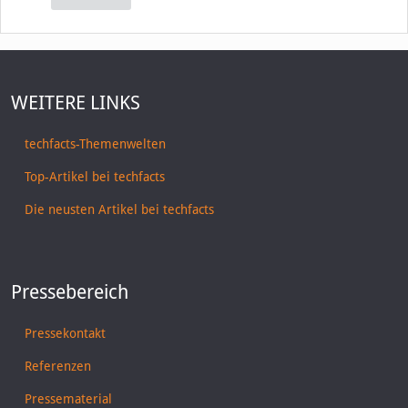
WEITERE LINKS
techfacts-Themenwelten
Top-Artikel bei techfacts
Die neusten Artikel bei techfacts
Pressebereich
Pressekontakt
Referenzen
Pressematerial