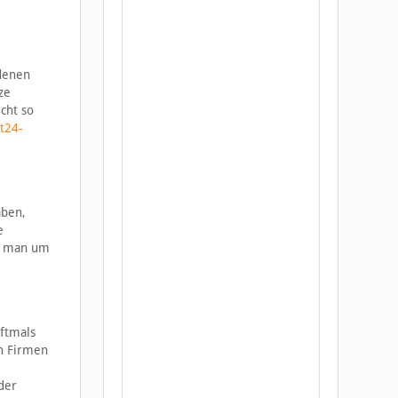
 denen
ze
cht so
t24-
aben,
e
ss man um
oftmals
en Firmen
der