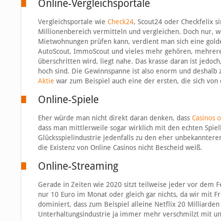
Online-Vergleichsportale
Vergleichsportale wie
Check24
, Scout24 oder Checkfelix 
Millionenbereich vermitteln und vergleichen. Doch nur, w
Mietwohnungen prüfen kann, verdient man sich eine golde
AutoScout, ImmoScout und vieles mehr gehören, mehrere 
überschritten wird, liegt nahe. Das krasse daran ist jedoc
hoch sind. Die Gewinnspanne ist also enorm und deshalb z
Aktie
war zum Beispiel auch eine der ersten, die sich von 
Online-Spiele
Eher würde man nicht direkt daran denken, dass
Casinos o
dass man mittlerweile sogar wirklich mit den echten Spielh
Glücksspielindustrie jedenfalls zu den eher unbekanntere
die Existenz von Online Casinos nicht Bescheid weiß.
Online-Streaming
Gerade in Zeiten wie 2020 sitzt teilweise jeder vor dem 
nur 10 Euro im Monat oder gleich gar nichts, da wir mit 
dominiert, dass zum Beispiel alleine Netflix 20 Milliard
Unterhaltungsindustrie ja immer mehr verschmilzt mit u