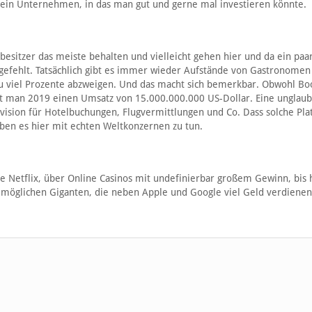
 ein Unternehmen, in das man gut und gerne mal investieren könnte.
esitzer das meiste behalten und vielleicht gehen hier und da ein paa
t gefehlt. Tatsächlich gibt es immer wieder Aufstände von Gastronomen
u viel Prozente abzweigen. Und das macht sich bemerkbar. Obwohl Bo
ftet man 2019 einen Umsatz von 15.000.000.000 US-Dollar. Eine unglaub
ision für Hotelbuchungen, Flugvermittlungen und Co. Dass solche Pl
haben es hier mit echten Weltkonzernen zu tun.
 Netflix, über Online Casinos mit undefinierbar großem Gewinn, bis 
e möglichen Giganten, die neben Apple und Google viel Geld verdienen