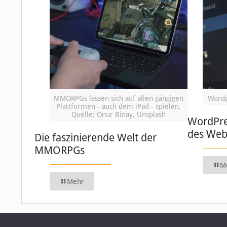
MMORPGs lassen sich auf allen gängigen
Wordp
Plattformen - auch dem iPad - spielen,
Quelle: Onur Binay, Unsplash
WordPre
des We
Die faszinierende Welt der
MMORPGs
M
Mehr