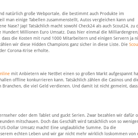
sind natürlich große Webportale, die bestimmt auch Produkte im
eil man einige Tabellen zusammenstellt, Autos vergleichen kann und
ne Nase? Jap! Tatsächlich macht sowohl Check24 als auch Scout24, zu
Hundert Millionen Euro Umsatz. Dass hier einmal die Milliardengren
h, dass die Kosten mit rund 1000 Mitarbeitern und einigen Servern ja ni
ählen wir diese Hidden Champions ganz sicher in diese Liste. Die
Scou
der Corona-Krise erholte.
nline
mit Anbietern wie NetBet einen so großen Markt aufgespannt h
allen offline konkurrieren kann. Tatsächlich zählen die Casinos und di
n Branchen, die viel Geld verdienen. Und damit ist nicht gemeint, da
Fernseher oder dem Tablet und guckt Serien. Zwar bezahlen wir dafür 
Freunden mitschauen. Doch das Geschäft wird tatsächlich von so wenig
en US-Dollar Umsatz macht! Eine unglaubliche Summe. Da die
nserem echten Leben und wir gar nicht mehr wirklich loskommen von 