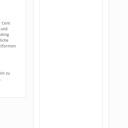
r Cent
 und
oking
liche
attformen
hin zu
.