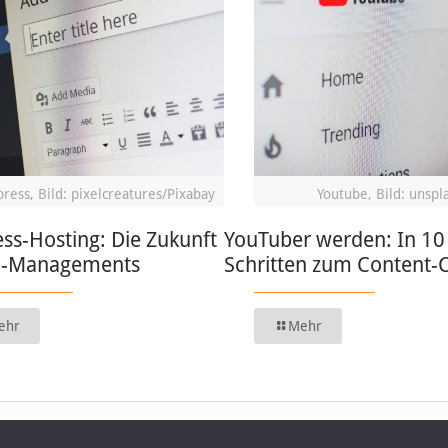
ress, Bild: pixelcreatures/Pixabay
Youtube, Bild: unspl
ss-Hosting: Die Zukunft
YouTuber werden: In 10
b-Managements
Schritten zum Content-
ehr
Mehr