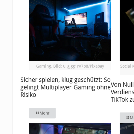
Gaming, Bild: u_gjgg1rv7p8/Pixabay
Social 
Sicher spielen, klug geschützt: So
Von Null
gelingt Multiplayer-Gaming ohne
Verdiens
Risiko
TikTok 
Mehr
M