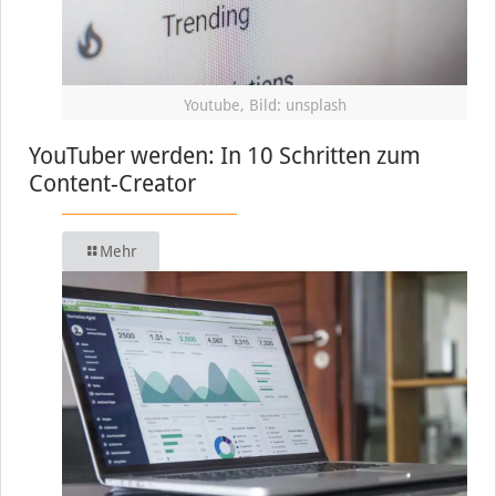
Youtube, Bild: unsplash
YouTuber werden: In 10 Schritten zum
Content-Creator
Mehr