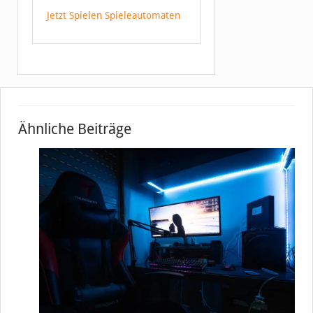
Jetzt Spielen Spieleautomaten
Ähnliche Beiträge