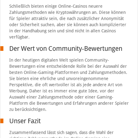
Schließlich bieten einige Online-Casinos neuere
Zahlungsmethoden wie Kryptowährungen an. Diese können
für Spieler attraktiv sein, die nach zusätzlicher Anonymität
oder Sicherheit suchen, aber sie können auch komplizierter
in der Handhabung sein und sind nicht in allen Casinos
verfügbar.
Der Wert von Community-Bewertungen
In der heutigen digitalen Welt spielen Community-
Bewertungen eine entscheidende Rolle bei der Auswahl der
besten Online-Gaming-Plattformen und Zahlungsmethoden.
Sie bieten eine ehrliche und unvoreingenommene
Perspektive, die oft wertvoller ist als jede andere Art von
Werbung. Daher ist es immer eine gute Idee, vor der
Auswahl einer Zahlungsmethode oder einer Gaming-
Plattform die Bewertungen und Erfahrungen anderer Spieler
zu berücksichtigen.
Unser Fazit
Zusammenfassend lässt sich sagen, dass die Wahl der