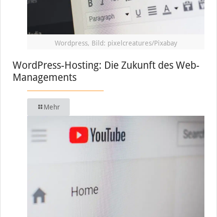
Wordpress, Bild: pixelcreatures/Pixabay
WordPress-Hosting: Die Zukunft des Web-
Managements
Mehr