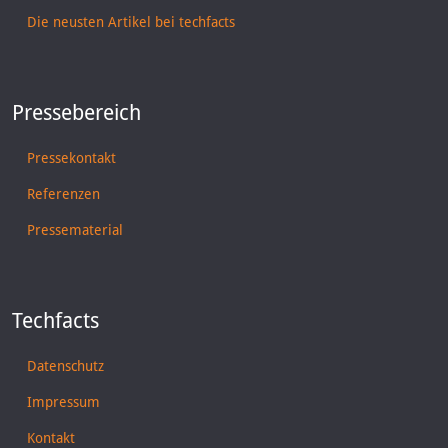
Die neusten Artikel bei techfacts
Pressebereich
Pressekontakt
Referenzen
Pressematerial
Techfacts
Datenschutz
Impressum
Kontakt