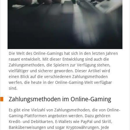
Die Welt des Online-Gamings hat sich in den letzten Jahren
rasant entwickelt. Mit dieser Entwicklung sind auch die
Zahlungsmethoden, die Spielern zur Verfügung stehen,
vielfältiger und sicherer geworden. Dieser Artikel wird
einen Blick auf die verschiedenen Zahlungsmethoden
werfen, die heute in der Online-Gaming-Welt verfügbar
sind.
Zahlungsmethoden im Online-Gaming
Es gibt eine Vielzahl von Zahlungsmethoden, die von Online-
Gaming-Plattformen angeboten werden. Dazu gehören
Kredit- und Debitkarten, E-Wallets wie PayPal und Skrill,
Banküberweisungen und sogar Kryptowährungen. Jede