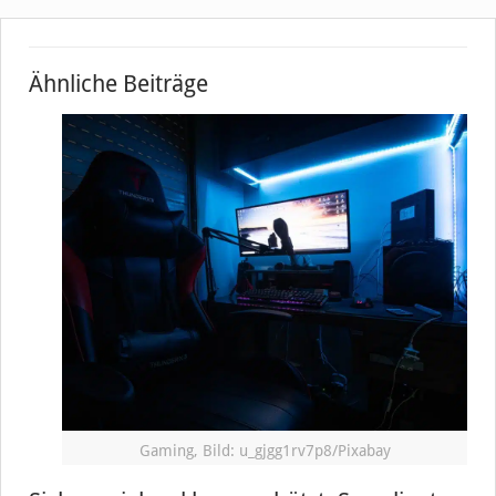
Ähnliche Beiträge
Gaming, Bild: u_gjgg1rv7p8/Pixabay