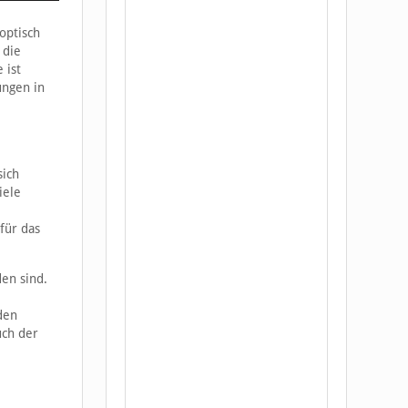
optisch
 die
 ist
ungen in
sich
iele
für das
den sind.
den
uch der