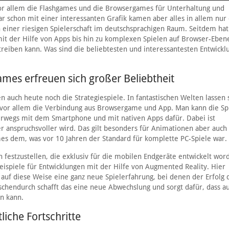
 vor allem die Flashgames und die Browsergames für Unterhaltung und
ar schon mit einer interessanten Grafik kamen aber alles in allem nur 
 einer riesigen Spielerschaft im deutschsprachigen Raum. Seitdem hat
t der Hilfe von Apps bis hin zu komplexen Spielen auf Browser-Ebene
treiben kann. Was sind die beliebtesten und interessantesten Entwickl
es erfreuen sich großer Beliebtheit
auch heute noch die Strategiespiele. In fantastischen Welten lassen 
e vor allem die Verbindung aus Browsergame und App. Man kann die Sp
rwegs mit dem Smartphone und mit nativen Apps dafür. Dabei ist
er anspruchsvoller wird. Das gilt besonders für Animationen aber auch 
es dem, was vor 10 Jahren der Standard für komplette PC-Spiele war.
en festzustellen, die exklusiv für die mobilen Endgeräte entwickelt wor
spiele für Entwicklungen mit der Hilfe von Augmented Reality. Hier
t auf diese Weise eine ganz neue Spielerfahrung, bei denen der Erfolg 
schendurch schafft das eine neue Abwechslung und sorgt dafür, dass a
n kann.
liche Fortschritte