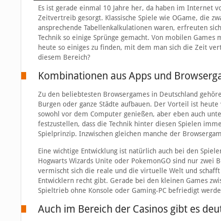
Es ist gerade einmal 10 Jahre her, da haben im Internet
Zeitvertreib gesorgt. Klassische Spiele wie OGame, die zw
ansprechende Tabellenkalkulationen waren, erfreuten sich
Technik so einige Sprünge gemacht. Von mobilen Games mi
heute so einiges zu finden, mit dem man sich die Zeit ver
diesem Bereich?
Kombinationen aus Apps und Browsergam
Zu den beliebtesten Browsergames in Deutschland gehören 
Burgen oder ganze Städte aufbauen. Der Vorteil ist heut
sowohl vor dem Computer genießen, aber eben auch unte
festzustellen, dass die Technik hinter diesen Spielen imm
Spielprinzip. Inzwischen gleichen manche der Browsergam
Eine wichtige Entwicklung ist natürlich auch bei den Spiel
Hogwarts Wizards Unite oder PokemonGO sind nur zwei Bei
vermischt sich die reale und die virtuelle Welt und schaff
Entwicklern recht gibt. Gerade bei den kleinen Games zwi
Spieltrieb ohne Konsole oder Gaming-PC befriedigt werde
Auch im Bereich der Casinos gibt es deut