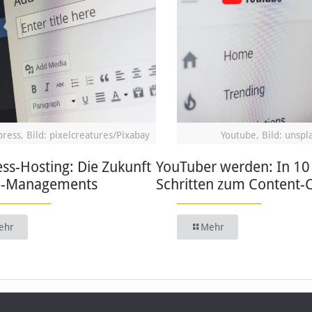
ress, Bild: pixelcreatures/Pixabay
Youtube, Bild: unspl
ss-Hosting: Die Zukunft
YouTuber werden: In 10
b-Managements
Schritten zum Content-
ehr
Mehr