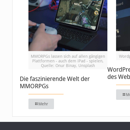
MMORPGs lassen sich auf allen gängigen
Wordp
Plattformen - auch dem iPad - spielen,
Quelle: Onur Binay, Unsplash
WordPre
des We
Die faszinierende Welt der
MMORPGs
M
Mehr