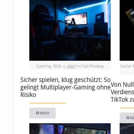
Gaming, Bild: u_gjgg1rv7p8/Pixabay
Social 
Sicher spielen, klug geschützt: So
Von Null
gelingt Multiplayer-Gaming ohne
Verdiens
Risiko
TikTok 
Mehr
M