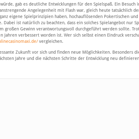
würde, gab es deutliche Entwicklungen für den Spielspaß. Ein Besuch 
s anstrengende Angelegenheit mit Flash war, gleich heute tatsächlich d
e ganz eigene Spielprinzipien haben, hochauflösenden Pokertischen und
e. Dabei ist natürlich zu beachten, dass ein solches Spielangebot nur S
em großen Gewinn verantwortungsvoll durchgeführt werden sollte. Tro
en Jahren verbessert worden ist. Wer sich selbst einen Eindruck versch
nlinecasinomaxi.de/
vergleichen.
essante Zukunft vor sich und finden neue Möglichkeiten. Besonders d
ächsten Jahre und die nächsten Schritte der Entwicklung neu definieren