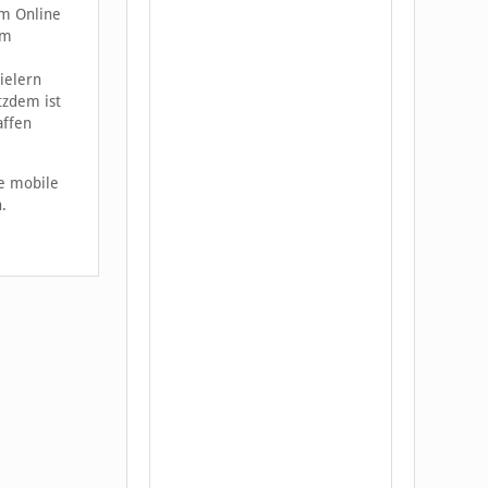
im Online
em
pielern
tzdem ist
affen
ie mobile
.