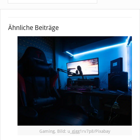
Ähnliche Beiträge
Gaming, Bild: u_gjgg1rv7p8/Pixabay