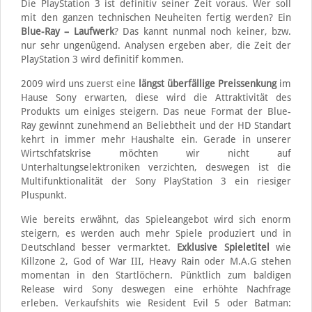
Die PlayStation 3 ist definitiv seiner Zeit voraus. Wer soll
mit den ganzen technischen Neuheiten fertig werden? Ein
Blue-Ray – Laufwerk
? Das kannt nunmal noch keiner, bzw.
nur sehr ungenügend. Analysen ergeben aber, die Zeit der
PlayStation 3 wird definitif kommen.
2009 wird uns zuerst eine
längst überfällige Preissenkung
im
Hause Sony erwarten, diese wird die Attraktivität des
Produkts um einiges steigern. Das neue Format der Blue-
Ray gewinnt zunehmend an Beliebtheit und der HD Standart
kehrt in immer mehr Haushalte ein. Gerade in unserer
Wirtschfatskrise möchten wir nicht auf
Unterhaltungselektroniken verzichten, deswegen ist die
Multifunktionalität der Sony PlayStation 3 ein riesiger
Pluspunkt.
Wie bereits erwähnt, das Spieleangebot wird sich enorm
steigern, es werden auch mehr Spiele produziert und in
Deutschland besser vermarktet.
Exklusive Spieletitel
wie
Killzone 2, God of War III, Heavy Rain oder M.A.G stehen
momentan in den Startlöchern. Pünktlich zum baldigen
Release wird Sony deswegen eine erhöhte Nachfrage
erleben. Verkaufshits wie Resident Evil 5 oder Batman: