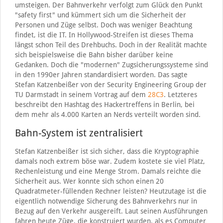
umsteigen. Der Bahnverkehr verfolgt zum Glück den Punkt
"safety first" und kümmert sich um die Sicherheit der
Personen und Züge selbst. Doch was weniger Beachtung
findet, ist die IT. In Hollywood-Streifen ist dieses Thema
längst schon Teil des Drehbuchs. Doch in der Realität machte
sich beispielsweise die Bahn bisher darüber keine
Gedanken. Doch die "modernen" Zugsicherungssysteme sind
in den 1990er Jahren standardisiert worden. Das sagte
Stefan Katzenbeißer von der Security Engineering Group der
TU Darmstadt in seinem Vortrag auf dem
28C3
. Letzteres
beschreibt den Hashtag des Hackertreffens in Berlin, bei
dem mehr als 4.000 Karten an Nerds verteilt worden sind.
Bahn-System ist zentralisiert
Stefan Katzenbeißer ist sich sicher, dass die Kryptographie
damals noch extrem böse war. Zudem kostete sie viel Platz,
Rechenleistung und eine Menge Strom. Damals reichte die
Sicherheit aus. Wer konnte sich schon einen 20
Quadratmeter-füllenden Rechner leisten? Heutzutage ist die
eigentlich notwendige Sicherung des Bahnverkehrs nur in
Bezug auf den Verkehr ausgereift. Laut seinen Ausführungen
fahren heute Züge, die konstruiert wurden, als es Computer