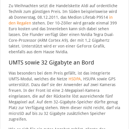
Zu Weihnachten setzt die Handelskette Aldi auf ordentliche
Technik zum günstigen Preis. Im Süden beispielsweise wird
ab Donnerstag, 08.12.2011, das Medion Lifetab P9514
in
den Regalen
stehen. Der 10-Zöller wird gerade einmal 399
Euro kosten und das Innenleben kann sich dabei sehen
lassen. Die Flunder verfügt über einen Nvidia Tegra Dual-
Core-Prozessor (ARM Cortex A9), der mit 1,2 Gigahertz
taktet. Unterstützt wird er von einer GeForce Grafik,
ebenfalls aus dem Hause Nvidia.
UMTS sowie 32 Gigabyte an Bord
Was besonders bei dem Preis gefällt, ist das integrierte
UMTS-Modul, welches die Netze
HSDPA
, HSUPA sowie GPS
unterstützt. Dazu darf sie der Anwender auf zwei Kameras
freuen. In der Front ist eine 2-Megapixel-Kamera
eingelassen, die auf der Rückseite löst ausreichende fünf
Megapixel auf. Auf dem 32-Gigabyte-Speicher dürfte genug
Platz zur Verfügung stehen. Wem dieser nicht reicht, darf via
microSD auf bis zu 32 Gigabyte zusätzlichen Speicher
zugreifen.