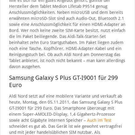
Wie es sich für ein gutes Angebot gehört, gönnte der
Hersteller dem Tablet Medion Lifetab P9514 genug
Anschlussmöglichkeiten. Neben microUSB und dem bereits
erwähnten microSD-Slot sind auch Audio-Out, Bluetooth 2.1
sowie eine Anschlussmöglichkeit für einen HDMI-Adapter an
Bord. Wer noch keine zweite SIM-Karte besitzt, nutzt einfach
die im Paket beiliegende. Das Aldi-Talk-Starter-Set
beinhaltet zehn Euro Startguthaben. Im Paket liegen zudem
noch eine Tasche, Kopfhörer, HDMI-Adapter-Kabel und ein
Reinigungstuch bei. Ob auch Aldi Nord am Donnerstag das
Tablet anbietet, ist noch nicht bekannt – man kann allerdings
davon ausgehen.
Samsung Galaxy S Plus GT-I9001 für 299
Euro
Aldi Nord setzt auf eine mobilere Variante und verkauft ab
heute, Montag, den 05.11.2011, das Samsung Galaxy S Plus
GT-I9001 für 299 Euro. Das Smartphone überzeugt mit
einem Super-AMOLED-Display, 1,4 Gigahertz-Prozessor
sowie acht Gigabyte internen Speicher –
Auch im Test
schneidet es gut ab. Das Gerät ist wie gewohnt vertragsfrei
und mit jeder handelsüblichen SIM nutzbar. Als