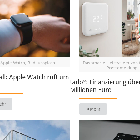
Apple Watch, Bild: unsplash
Das smarte Heizsystem von t
Pressemeldung
ll: Apple Watch ruft um
tado°: Finanzierung übe
Millionen Euro
ehr
Mehr