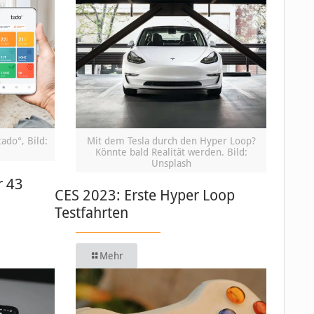
ado°, Bild:
Mit dem Tesla durch den Hyper Loop?
Könnte bald Realität werden. Bild:
Unsplash
r 43
CES 2023: Erste Hyper Loop
Testfahrten
Mehr