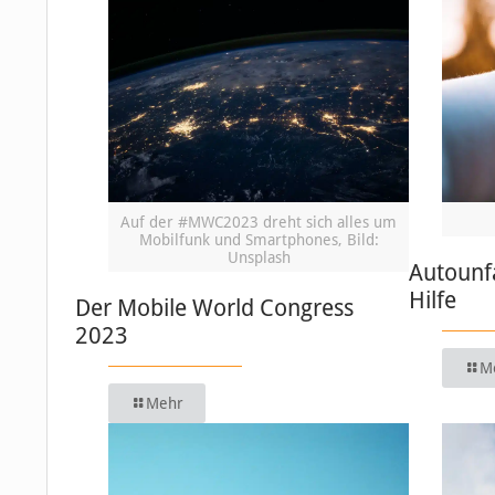
Auf der #MWC2023 dreht sich alles um
Mobilfunk und Smartphones, Bild:
Unsplash
Autounfa
Hilfe
Der Mobile World Congress
2023
M
Mehr