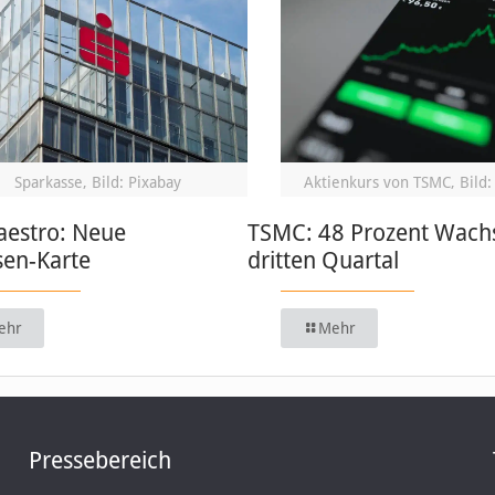
Sparkasse, Bild: Pixabay
Aktienkurs von TSMC, Bild:
estro: Neue
TSMC: 48 Prozent Wach
sen-Karte
dritten Quartal
ehr
Mehr
Pressebereich