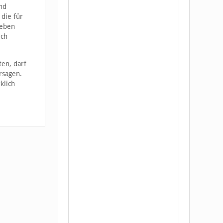
nd
 die für
 eben
ich
ten, darf
rsagen.
klich