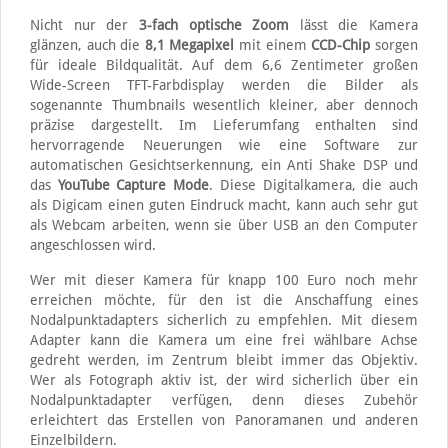
Nicht nur der
3-fach optische Zoom
lässt die Kamera
glänzen, auch die
8,1 Megapixel
mit einem
CCD-Chip
sorgen
für ideale Bildqualität. Auf dem 6,6 Zentimeter großen
Wide-Screen TFT-Farbdisplay werden die Bilder als
sogenannte Thumbnails wesentlich kleiner, aber dennoch
präzise dargestellt. Im Lieferumfang enthalten sind
hervorragende Neuerungen wie eine Software zur
automatischen Gesichtserkennung, ein Anti Shake DSP und
das
YouTube Capture Mode
. Diese Digitalkamera, die auch
als Digicam einen guten Eindruck macht, kann auch sehr gut
als Webcam arbeiten, wenn sie über USB an den Computer
angeschlossen wird.
Wer mit dieser Kamera für knapp 100 Euro noch mehr
erreichen möchte, für den ist die Anschaffung eines
Nodalpunktadapters sicherlich zu empfehlen. Mit diesem
Adapter kann die Kamera um eine frei wählbare Achse
gedreht werden, im Zentrum bleibt immer das Objektiv.
Wer als Fotograph aktiv ist, der wird sicherlich über ein
Nodalpunktadapter verfügen, denn dieses Zubehör
erleichtert das Erstellen von Panoramanen und anderen
Einzelbildern.