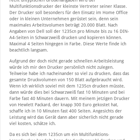
recht untypischen Größenangaben wird der
Multifunktionsdrucker der kleinste Vertreter seiner Klasse.
Der Drucker soll besonders für den Einsatz im Home Office
oder in kleinen Unternehmen gerüstet sein, denn sein
maximales Arbeitsvolumen beträgt 20.000 Blatt. Nach
Angaben von Dell soll der 1235cn pro Minute bis zu 16 DIN-
A4-Seiten in Schwarzweiß drucken und kopieren können.
Maximal 4 Seiten hingegen in Farbe. Diese Werte finde ich
beachtlich langsam.
Aufgrund der doch nicht gerade schnellen Arbeitsleistung
würde ich mir den Drucker persönlich nicht zulegen.
Teilweise habe ich nacheinander so viel zu drucken, dass das
gesamte Druckvolumen von 150 Blatt aufgebraucht wird.
Wenn ich wirklich soviel mit dem 1235cn drucken müsste,
dann würde dies bei Schwarzweiß fast 10 Minuten und bei
Farbe fast 40 Minuten dauern. Mit meinem jetzigen Drucker
von Hewlett Packard, der knapp 300 Euro gekostet hat,
schaffe ich in 10 Minuten fast 400 Seiten. Angesichts der
Leistung wird das Gerät dann aber sicherlich nicht gerade
viel kosten, schätze ich.
Da es sich bei dem 1235cn um ein Multifunktions-