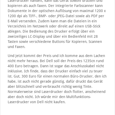
Laserdrucker handelt, kann das Gerät sowohl drucken und
kopieren als auch faxen. Der integrierte Farbscanner kann
Dokumente in der optischen Auflösung von maximal 1200 x
1200 dpi als TIFF-, BMP- oder JPEG-Datei sowie als PDF per
E-Mail versenden. Zudem kann man die Dateien in ein
Verzeichnis im Netzwerk oder direkt auf einen USB-Stick
ablegen. Die Bedienung des Drucker erfolgt über ein
zweizeiliges LC-Display und über ein Bedienfeld mit 28
Tasten sowie verschiedene Buttons für Kopieren, Scannen
und Faxen.
Und jetzt kommt der Preis und ich komme aus dem Lachen
nicht mehr heraus. Bei Dell soll der Preis des 1235cn rund
400 Euro betragen. Dann ist sogar das Anschlusskabel nicht
inklusive. Ich finde, dass der Drucker einfach viel zu teuer
ist. Gut, 300 Euro für einen normalen Büro-Drucker, den ich
habe, ist auch nicht gerade günstig, dafür druckt das Gerät
aber blitzschnell und verbraucht richtig wenig Tinte.
Normalerweise sind Laserdrucker doch flotter, anscheinend
aber doch nicht. Ich würde mir den Multifunktions-
Laserdrucker von Dell nicht kaufen.