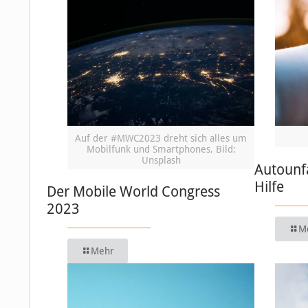
Auf der #MWC2023 dreht sich alles um
Mobilfunk und Smartphones, Bild:
Unsplash
Autounfa
Hilfe
Der Mobile World Congress
2023
M
Mehr