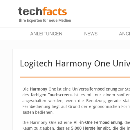
Ihre Experten für neue Medien
ANLEITUNGEN
NEWS
ANG
Logitech Harmony One Univ
Die
Harmony One
ist eine
Universalfernbedienung
zur St
des
farbigen Touchscreens
ist es mit nur einem sanften
angeschalten werden, wenn die Benutzung gerade stattf
Fernbedienung liegt auf Grund der ergnonomischen Form 
Tasten bedienen.
Die Harmony One ist eine
All-in-One Fernbedienung
, di
Kaum zu glauben, dass es
5.000 Hersteller
gibt, die die 