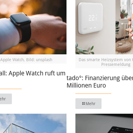
Apple Watch, Bild: unsplash
Das smarte Heizsystem von t
Pressemeldung
ll: Apple Watch ruft um
tado°: Finanzierung übe
Millionen Euro
ehr
Mehr