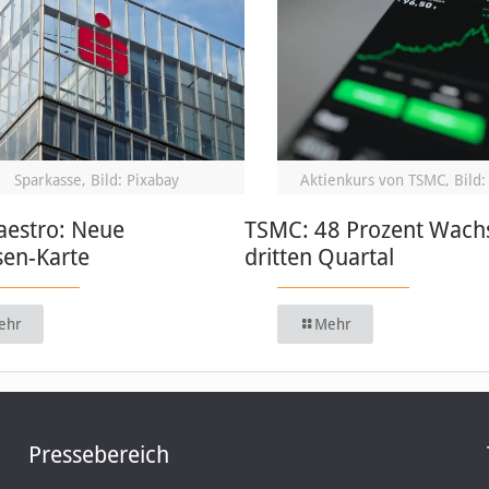
Sparkasse, Bild: Pixabay
Aktienkurs von TSMC, Bild:
estro: Neue
TSMC: 48 Prozent Wach
sen-Karte
dritten Quartal
ehr
Mehr
Pressebereich