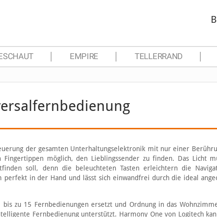
B
ESCHAUT
EMPIRE
TELLERRAND
ersalfernbedienung
euerung der gesamten Unterhaltungselektronik mit nur einer Berühr
 Fingertippen möglich, den Lieblingssender zu finden. Das Licht m
inden soll, denn die beleuchteten Tasten erleichtern die Naviga
perfekt in der Hand und lässt sich einwandfrei durch die ideal ang
e bis zu 15 Fernbedienungen ersetzt und Ordnung in das Wohnzimme
intelligente Fernbedienung unterstützt. Harmony One von Logitech ka