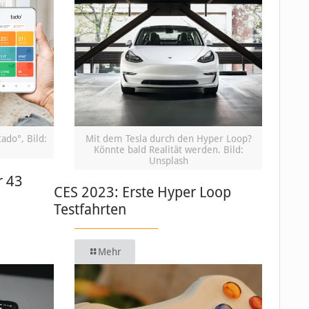
ado°, Bild:
Mit dem Tesla durch den Hyper Loop?
Könnte bald Realität werden. Bild:
Unsplash
r 43
CES 2023: Erste Hyper Loop
Testfahrten
Mehr