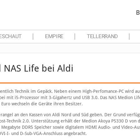
B
ESCHAUT
EMPIRE
TELLERRAND
NAS Life bei Aldi
ntlich Technik im Gepäck. Neben einem High-Perfomance-PC wird au
i mit i5-Prozessor mit 3-Gigahertz und USB 3.0. Das NAS Medion Lif
 Euro wechseln die Geräte ihren Besitzer.
angel an den Kassen von Aldi Nord und Süd geben. Der Grund verfüg
oost-Technik 2.0. Unterstützung erhält der Medion Akoya P5330 D von 
4 Megabyte DDR5 Speicher sowie digitalem HDMI Audio- und Video-Au
 DVI-I- und D-Sub-VGA-Anschluss angebracht.