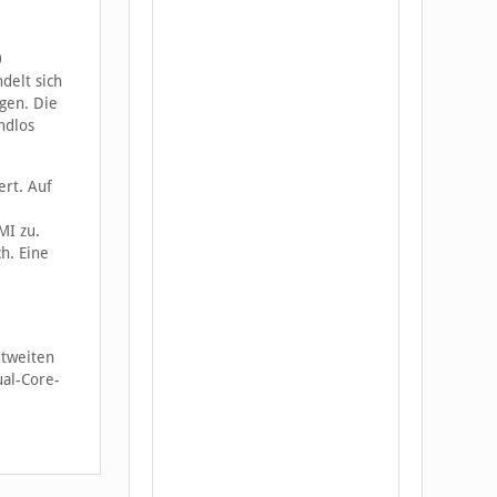
0
delt sich
gen. Die
ndlos
ert. Auf
MI zu.
h. Eine
ltweiten
ual-Core-