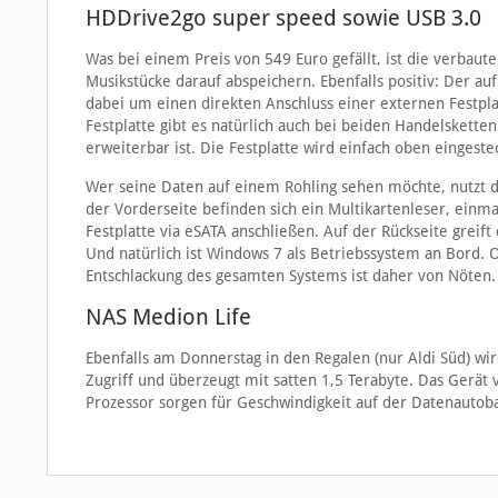
HDDrive2go super speed sowie USB 3.0
Was bei einem Preis von 549 Euro gefällt, ist die verbaut
Musikstücke darauf abspeichern. Ebenfalls positiv: Der au
dabei um einen direkten Anschluss einer externen Festpl
Festplatte gibt es natürlich auch bei beiden Handelskette
erweiterbar ist. Die Festplatte wird einfach oben eingeste
Wer seine Daten auf einem Rohling sehen möchte, nutzt de
der Vorderseite befinden sich ein Multikartenleser, einm
Festplatte via eSATA anschließen. Auf der Rückseite greif
Und natürlich ist Windows 7 als Betriebssystem an Bord. Ob
Entschlackung des gesamten Systems ist daher von Nöten
NAS Medion Life
Ebenfalls am Donnerstag in den Regalen (nur Aldi Süd) wi
Zugriff und überzeugt mit satten 1,5 Terabyte. Das Gerät
Prozessor sorgen für Geschwindigkeit auf der Datenautob