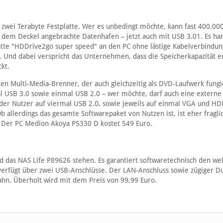
e zwei Terabyte Festplatte. Wer es unbedingt möchte, kann fast 400.00
f dem Deckel angebrachte Datenhafen – jetzt auch mit USB 3.01. Es han
atte "HDDrive2go super speed" an den PC ohne lästige Kabelverbindun
n. Und dabei verspricht das Unternehmen, dass die Speicherkapazität e
ckt.
n Multi-Media-Brenner, der auch gleichzeitig als DVD-Laufwerk fungi
al USB 3.0 sowie einmal USB 2.0 – wer möchte, darf auch eine externe
t der Nutzer auf viermal USB 2.0, sowie jeweils auf einmal VGA und HD
 allerdings das gesamte Softwarepaket von Nutzen ist, ist eher fraglic
. Der PC Medion Akoya P5330 D kostet 549 Euro.
rd das NAS Life P89626 stehen. Es garantiert softwaretechnisch den we
 verfügt über zwei USB-Anschlüsse. Der LAN-Anschluss sowie zügiger D
ahn. Überholt wird mit dem Preis von 99,99 Euro.