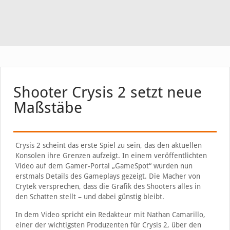
Shooter Crysis 2 setzt neue
Maßstäbe
Crysis 2 scheint das erste Spiel zu sein, das den aktuellen
Konsolen ihre Grenzen aufzeigt. In einem veröffentlichten
Video auf dem Gamer-Portal „GameSpot“ wurden nun
erstmals Details des Gameplays gezeigt. Die Macher von
Crytek versprechen, dass die Grafik des Shooters alles in
den Schatten stellt – und dabei günstig bleibt.
In dem Video spricht ein Redakteur mit Nathan Camarillo,
einer der wichtigsten Produzenten für Crysis 2, über den