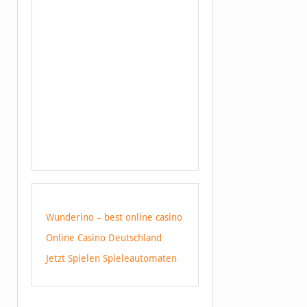
Wunderino – best online casino
Online Casino Deutschland
Jetzt Spielen Spieleautomaten