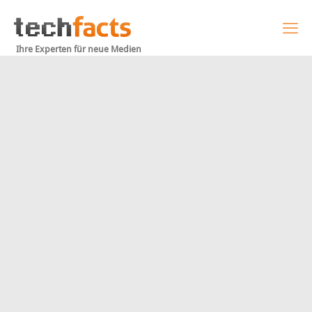
Ihre Experten für neue Medien