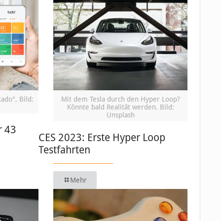
ado°, Bild:
Mit dem Tesla durch den Hyper Loop?
Könnte bald Realität werden. Bild:
Unsplash
r 43
CES 2023: Erste Hyper Loop
Testfahrten
Mehr