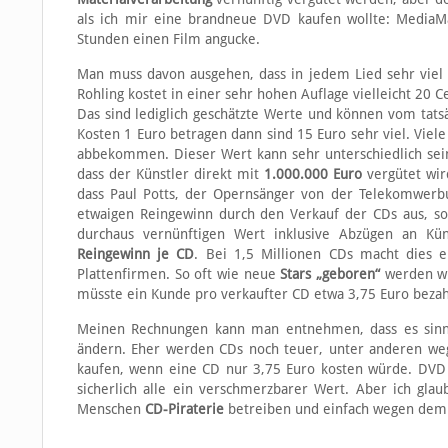
als ich mir eine brandneue DVD kaufen wollte: MediaMar
Stunden einen Film angucke.
Man muss davon ausgehen, dass in jedem Lied sehr viel A
Rohling kostet in einer sehr hohen Auflage vielleicht 20 
Das sind lediglich geschätzte Werte und können vom tatsä
Kosten 1 Euro betragen dann sind 15 Euro sehr viel. Viel
abbekommen. Dieser Wert kann sehr unterschiedlich sein
dass der Künstler direkt mit
1.000.000 Euro
vergütet wir
dass Paul Potts, der Opernsänger von der Telekomwerbu
etwaigen Reingewinn durch den Verkauf der CDs aus, s
durchaus vernünftigen Wert inklusive Abzügen an Kün
Reingewinn je CD
. Bei 1,5 Millionen CDs macht dies
Plattenfirmen. So oft wie neue
Stars „geboren“
werden wü
müsste ein Kunde pro verkaufter CD etwa 3,75 Euro bezah
Meinen Rechnungen kann man entnehmen, dass es sinn
ändern. Eher werden CDs noch teuer, unter anderen weg
kaufen, wenn eine CD nur 3,75 Euro kosten würde. DVD 
sicherlich alle ein verschmerzbarer Wert. Aber ich gla
Menschen
CD-Piraterie
betreiben und einfach wegen dem 