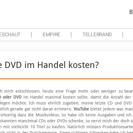
B
ESCHAUT
EMPIRE
TELLERRAND
ne DVD im Handel kosten?
ch mich entschlossen, heute eine Frage mehr oder weniger zu bea
D oder DVD
im Handel maximal kosten sollte, damit die Anzahl der 
zulegen möchte. Ich muss ehrlich zugeben, meine letzte CD und DVD
ntlich gerade gar nicht daran erinnern.
YouTube
bietet jedem was man
ichzeitig dazu die Musikvideos. So habe ich keine Ausgaben und ich
 Bekannten manchmal CDs oder DVDs schenke, so nervt mich der doch 
m mit vielleicht 10 Titel zu kaufen. Natürlich müssen Produktionsarb
ch nicht in der Preiskategorie. Einen richtigen Schrecken habe ich 