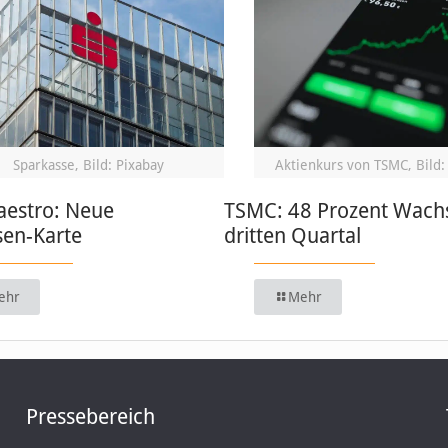
Sparkasse, Bild: Pixabay
Aktienkurs von TSMC, Bild:
estro: Neue
TSMC: 48 Prozent Wach
sen-Karte
dritten Quartal
ehr
Mehr
Pressebereich