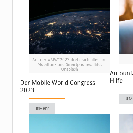
Auf der #MWC2023 dreht sich alles um
Mobilfunk und Smartphones, Bild:
Unsplash
Autounfa
Hilfe
Der Mobile World Congress
2023
M
Mehr