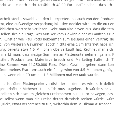
kt wollte doch nicht tatsächlich 49,99 Euro dafür haben, dass ich
rbeit steckt, sowohl von den Interpreten, als auch von den Produze
Cent, eine aufwendige Verpackung inklusive Booklet wird um die 80 Cen
chlichen Wert sehr variieren. Geht man also davon aus, dass die tats
e sellen sich die Frage, was Musiker vom Gewinn einer verkauften CD e
. Künstler wie Paul Potts bekommen zum Beispiel einen Vertrag, de
d, von weiteren Gewinnen jedoch nichts erhält. Im Internet habe ich
ng, bereits etwa 1,5 Millionen CDs verkauft hat. Rechnet man sic
o merkt man, dass riesige Summen an Plattenunternehmen gehen. F
stler, Produzenten, Materialverbrauch und Marketing halte ich
7
 eine Summe von 11.250.000 Euro. Diese Gewinne gehen dann kom
rde meines Erachtens auch ein Reingewinn von 4,5 Millionen genüg
len, wenn eine CD um die 1,5 Millionen mal verkauft wurde.
los ist, über
Plattenpreise
zu diskutieren, denn es wird sich definit
en erhöhter Mehrwertsteuer. Ich muss zugeben, ich würde sehr vi
sollten sich etwa im gleichen Preisrahmen bis 5 Euro bewegen, das
ube selbst wenn man die Preise derart drastisch senken würde, wür
„Kick“, etwas verbotenes zu tun, weiterhin dem Musikmarkt schaden.