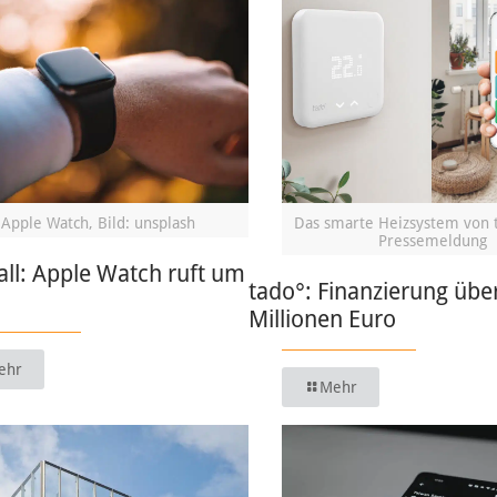
Apple Watch, Bild: unsplash
Das smarte Heizsystem von t
Pressemeldung
ll: Apple Watch ruft um
tado°: Finanzierung übe
Millionen Euro
ehr
Mehr