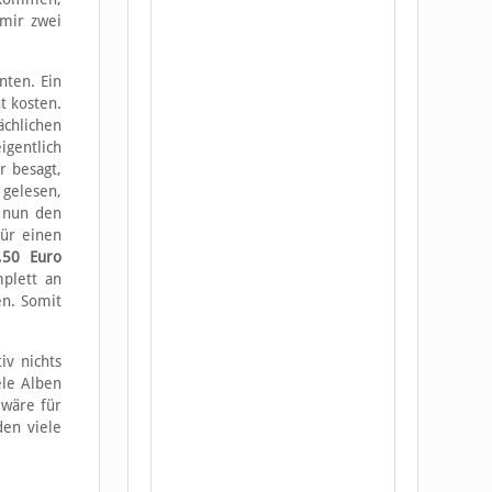
 mir zwei
nten. Ein
t kosten.
ächlichen
igentlich
r besagt,
 gelesen,
h nun den
ür einen
,50 Euro
plett an
en. Somit
iv nichts
ele Alben
 wäre für
den viele