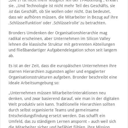
„Die IT ist nicht mehr lediglich Teil der IT-Abteilung“, erklärt
sie. „Und Technologie ist nicht mehr Teil des Geschäfts, sie
ist
das Geschäft, ob Sie wollen oder nicht. Das bedeutet,
dass wir aufhören müssen, die Mitarbeiter in Bezug auf ihre
‚Schlüsselfunktion‘ oder ‚Schlüsselrolle‘ zu betrachten.
Bronders Umdenken der Organisationshierarchie mag
radikal erscheinen, aber Unternehmen im Silicon Valley
lehnen die klassische Struktur mit getrennten Abteilungen
und fließbandartiger Aufgabendelegation schon seit langem
ab.
Es ist an der Zeit, dass die europäischen Unternehmen ihre
starren Hierarchien zugunsten agiler und engagierter
Organisationsstrukturen aufgeben. Bronder beschreibt eine
ideale Arbeitsumgebung so:
„Unternehmen müssen Mitarbeiterinteraktionen neu
denken, und zwar basierend darauf, wie man in der digitalen
Welt produktiv sein kann. Traditionelle Hierarchien sollten
durch selbst organisierte Teams und gemeinsame
Entscheidungsfindung ersetzt werden. Das schafft ein
Umfeld, das zu ständigem Lernen anspornt – auch weil sich
die Mitarbeiter sicher und befähigt fühlen, ihre Mission