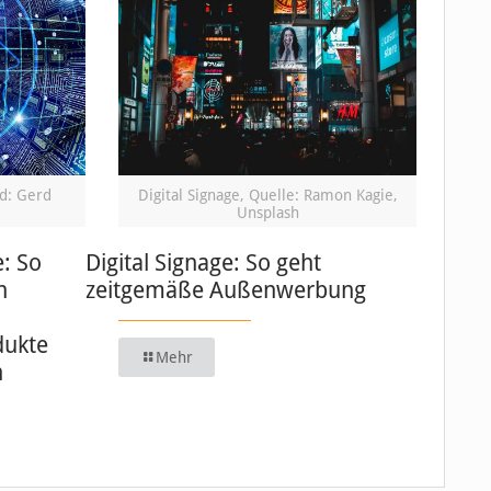
ld: Gerd
Digital Signage, Quelle: Ramon Kagie,
Unsplash
e: So
Digital Signage: So geht
n
zeitgemäße Außenwerbung
dukte
Mehr
n