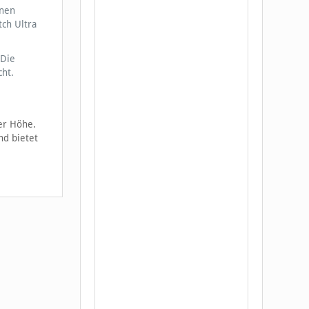
inen
ch Ultra
 Die
ht.
er Höhe.
nd bietet