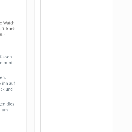
le Watch
uftdruck
die
fassen.
abnimmt.
ben.
 ihn auf
uck und
gen dies
, um