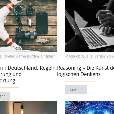
, Quelle: Aaron Burden, Unsplash
MacBook, Quelle: Sergey Zolk
in Deutschland: Regeln,
Reasoning – Die Kunst d
erung und
logischen Denkens
ortung
Mehr
ehr