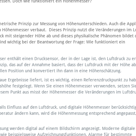
essen. Doch wie funktioniert ein Höhenmesser?
etrische Prinzip zur Messung von Höhenunterschieden. Auch die App
 Höhenmesser verbaut. Dieses Prinzip nutzt die Veränderungen im L
k mit steigender Höhe ab und dieses physikalische Phänomen bildet 
nd wichtig bei der Beantwortung der Frage: Wie funktioniert ein
 enthält einen Drucksensor, der in der Lage ist, den Luftdruck zu er
nzip, das auf der Annahme basiert, dass der Luftdruck mit der Höhe 
en Position und konvertiert ihn dann in eine Höhenschätzung.
e Ergebnisse liefert, ist es wichtig, einen Referenzdruckpunkt zu ha
shöhe festgelegt. Wenn Sie einen Höhenmesser verwenden, setzen Sie
iesem Punkt aus misst der Höhenmesser die Veränderungen im Luftdr
s Einfluss auf den Luftdruck, und digitale Höhenmesser berücksichti
peratur ändern kann, wird die Höhenmessung entsprechend angepasst
ung werden digital auf einem Bildschirm angezeigt. Moderne digitale
wie beispielsweise Aufzeichnungsfunktionen, Alarme für bestimmte