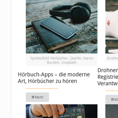
Symbolbild Hörbücher, Quelle: Aaron
Drohne
Burden, Unsplash
Drohnen 
Hörbuch-Apps – die moderne
Registri
Art, Hörbücher zu hören
Verantw
Mehr
M