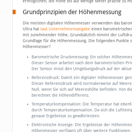
ermöglichen, die Höhe bis auf wenige Meter präzise zu m
Grundprinzipien der Höhenmessung
Die meisten digitalen Höhenmesser verwenden das barom
Ultra hat
laut Unternehmensangabe
einen barometrischen
mit zunehmender Höhe. Grundsätzlich nimmt der Luftdruc
Grundlage für die Höhenmessung. Die folgenden Punkte si
Höhenmesser?
Barometrische Druckmessung: Ein solcher Höhenmesser
Dieser Sensor arbeitet nach dem barometrischen Pri
Der Sensor misst den Umgebungsdruck auf der aktuell
Referenzdruck: Damit ein digitaler Höhenmesser genau
Dieser Referenzdruck wird normalerweise auf Meere
Null, wenn Sie sich auf Meereshöhe befinden. Von d
berechnet die Höhendifferenz.
Temperaturkompensation: Die Temperatur hat ebenfall
durch Temperaturkompensation. Da sich die Lufttem
genaue Ergebnisse zu gewährleisten.
Elektronische Anzeige: Die Ergebnisse der Höhenmess
Höhenmesser verfügen oft über weitere Funktionen, 