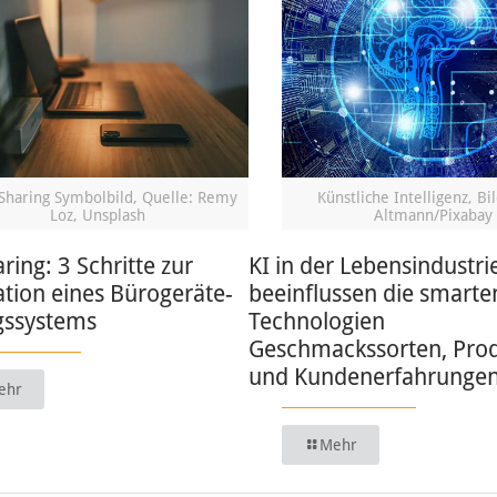
Sharing Symbolbild, Quelle: Remy
Künstliche Intelligenz, Bi
Loz, Unsplash
Altmann/Pixabay
ring: 3 Schritte zur
KI in der Lebensindustri
tion eines Bürogeräte-
beeinflussen die smarte
ssystems
Technologien
Geschmackssorten, Pro
und Kundenerfahrunge
ehr
Mehr