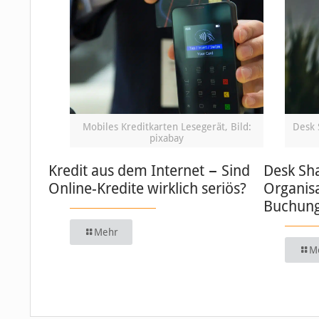
Mobiles Kreditkarten Lesegerät, Bild:
Desk 
pixabay
Kredit aus dem Internet − Sind
Desk Sha
Online-Kredite wirklich seriös?
Organisa
Buchung
Mehr
M