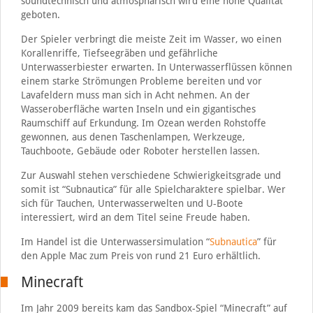
soundtechnisch und atmosphärisch wird eine hohe Qualität
geboten.
Der Spieler verbringt die meiste Zeit im Wasser, wo einen
Korallenriffe, Tiefseegräben und gefährliche
Unterwasserbiester erwarten. In Unterwasserflüssen können
einem starke Strömungen Probleme bereiten und vor
Lavafeldern muss man sich in Acht nehmen. An der
Wasseroberfläche warten Inseln und ein gigantisches
Raumschiff auf Erkundung. Im Ozean werden Rohstoffe
gewonnen, aus denen Taschenlampen, Werkzeuge,
Tauchboote, Gebäude oder Roboter herstellen lassen.
Zur Auswahl stehen verschiedene Schwierigkeitsgrade und
somit ist “Subnautica” für alle Spielcharaktere spielbar. Wer
sich für Tauchen, Unterwasserwelten und U-Boote
interessiert, wird an dem Titel seine Freude haben.
Im Handel ist die Unterwassersimulation “
Subnautica
” für
den Apple Mac zum Preis von rund 21 Euro erhältlich.
Minecraft
Im Jahr 2009 bereits kam das Sandbox-Spiel “Minecraft” auf