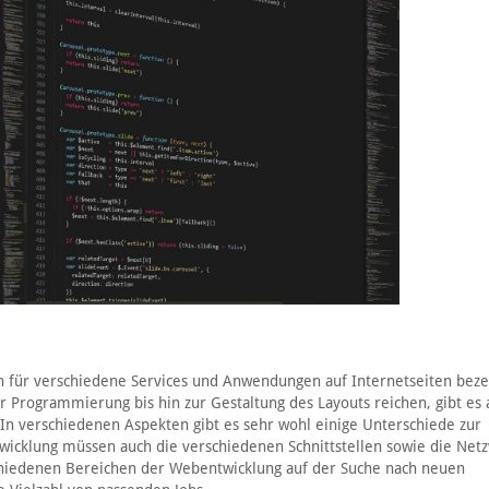
 für verschiedene Services und Anwendungen auf Internetseiten beze
er Programmierung bis hin zur Gestaltung des Layouts reichen, gibt es
 In verschiedenen Aspekten gibt es sehr wohl einige Unterschiede zur
twicklung müssen auch die verschiedenen Schnittstellen sowie die Net
rschiedenen Bereichen der Webentwicklung auf der Suche nach neuen