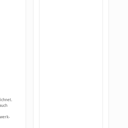
ichnet.
 auch
zwerk-