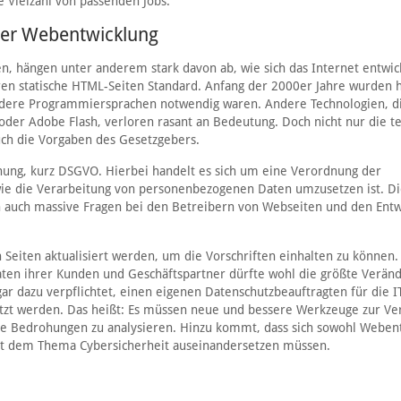
 Vielzahl von passenden Jobs.
der Webentwicklung
, hängen unter anderem stark davon ab, wie sich das Internet entwick
ren statische HTML-Seiten Standard. Anfang der 2000er Jahre wurden 
ndere Programmiersprachen notwendig waren. Andere Technologien, di
 oder Adobe Flash, verloren rasant an Bedeutung. Doch nicht nur die t
uch die Vorgaben des Gesetzgebers.
nung, kurz DSGVO. Hierbei handelt es sich um eine Verordnung der
wie die Verarbeitung von personenbezogenen Daten umzusetzen ist. D
ch auch massive Fragen bei den Betreibern von Webseiten und den Entw
 Seiten aktualisiert werden, um die Vorschriften einhalten zu können.
en ihrer Kunden und Geschäftspartner dürfte wohl die größte Verän
ar dazu verpflichtet, einen eigenen Datenschutzbeauftragten für die 
zt werden. Das heißt: Es müssen neue und bessere Werkzeuge zur Ve
lle Bedrohungen zu analysieren. Hinzu kommt, dass sich sowohl Weben
t dem Thema Cybersicherheit auseinandersetzen müssen.