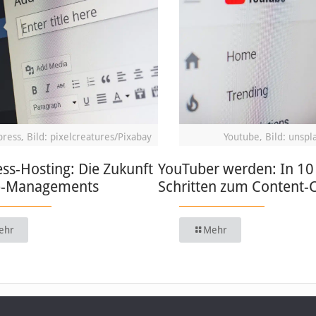
ress, Bild: pixelcreatures/Pixabay
Youtube, Bild: unspl
ss-Hosting: Die Zukunft
YouTuber werden: In 10
b-Managements
Schritten zum Content-
ehr
Mehr