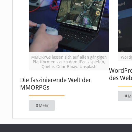
MMORPGs lassen sich auf allen gängigen
Wordp
Plattformen - auch dem iPad - spielen,
Quelle: Onur Binay, Unsplash
WordPre
des We
Die faszinierende Welt der
MMORPGs
M
Mehr