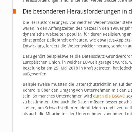
Herausforderungen sind, finden auf webentwickler.de eine
Die besonderen Herausforderungen in 
Die Herausforderungen, vor welchen Webentwickler stehen
waren in den Anfangszeiten des Netzes in den 1990er Jah
dynamische Webseiten populär, für deren Realisierung a
einst großer Beliebtheit erfreuten, wie etwa Java-Applets
Entwicklung fordert die Webentwickler heraus, sondern a
Dazu gehört beispielsweise die Datenschutz-Grundverord
Europäischen Union, in welcher EU-weit geregelt wurde, 
Regelung ist am 25. Mai 2018 in Kraft getreten, hat jedo
aufgeworfen.
Beispielsweise mussten die Datenschutzrichtlinien auf den
Kontrolle über den Umgang von Unternehmen mit den Dat
sein. So manches Unternehmen wird
durch die DSGVO
sog
zu bestimmen. Und auch die Daten müssen besser geschüt
stehen, um Schwachstellen zu identifizieren und eventue
als auch die Mitarbeiter der Unternehmen zunehmend mi