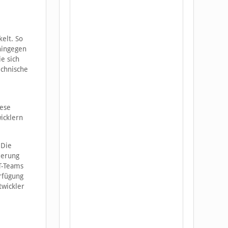
elt. So
hingegen
e sich
echnische
iese
icklern
 Die
derung
IT-Teams
rfügung
twickler