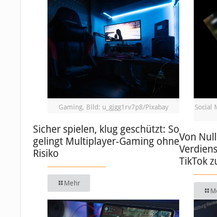
Gaming, Bild: u_gjgg1rv7p8/Pixabay
Social 
Sicher spielen, klug geschützt: So
Von Null
gelingt Multiplayer-Gaming ohne
Verdiens
Risiko
TikTok 
Mehr
M