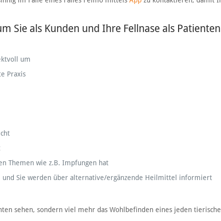
sinnig im Falle eines Falles Felmo mittels
App
zu kontaktieren, damit I
, um Sie als Kunden und Ihre Fellnase als Patienten
ektvoll um
e Praxis
icht
t
gen Themen wie z.B. Impfungen hat
und Sie werden über alternative/ergänzende Heilmittel informiert
tienten sehen, sondern viel mehr das Wohlbefinden eines jeden tierisch