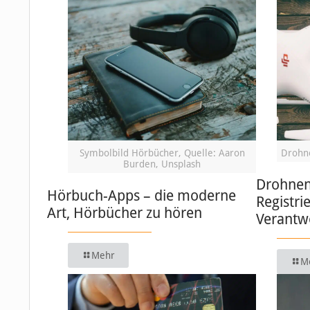
Symbolbild Hörbücher, Quelle: Aaron
Drohne
Burden, Unsplash
Drohnen 
Hörbuch-Apps – die moderne
Registri
Art, Hörbücher zu hören
Verantw
Mehr
M