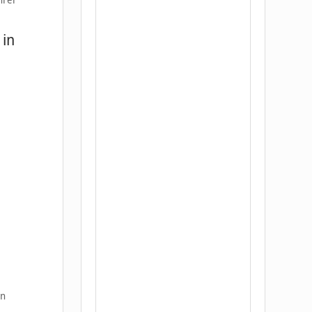
hrer
 in
en