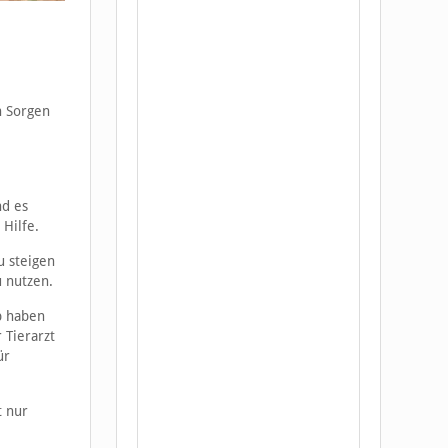
h Sorgen
nd es
 Hilfe.
u steigen
 nutzen.
pp haben
 Tierarzt
ür
t nur