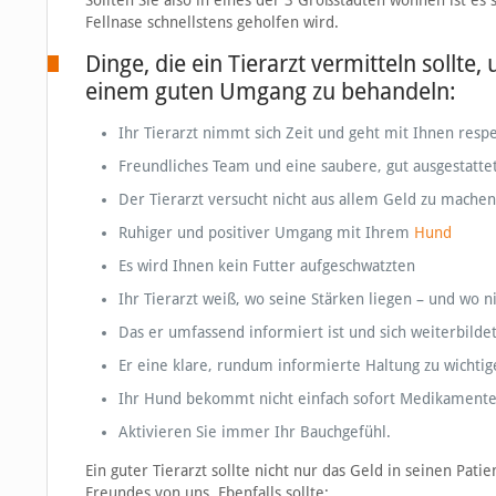
Sollten Sie also in eines der 3 Großstädten wohnen ist es 
Fellnase schnellstens geholfen wird.
Dinge, die ein Tierarzt vermitteln sollte
einem guten Umgang zu behandeln:
Ihr Tierarzt nimmt sich Zeit und geht mit Ihnen resp
Freundliches Team und eine saubere, gut ausgestattet
Der Tierarzt versucht nicht aus allem Geld zu machen
Ruhiger und positiver Umgang mit Ihrem
Hund
Es wird Ihnen kein Futter aufgeschwatzten
Ihr Tierarzt weiß, wo seine Stärken liegen – und wo n
Das er umfassend informiert ist und sich weiterbilde
Er eine klare, rundum informierte Haltung zu wichti
Ihr Hund bekommt nicht einfach sofort Medikamente 
Aktivieren Sie immer Ihr Bauchgefühl.
Ein guter Tierarzt sollte nicht nur das Geld in seinen Pa
Freundes von uns. Ebenfalls sollte: