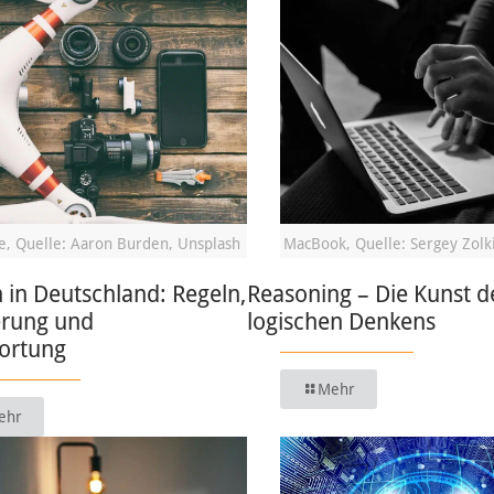
, Quelle: Aaron Burden, Unsplash
MacBook, Quelle: Sergey Zolk
in Deutschland: Regeln,
Reasoning – Die Kunst d
erung und
logischen Denkens
ortung
Mehr
ehr