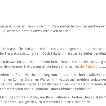
etwas geschehen ist, was Sie nicht mitbekommen hatten. Sie machen sic
 Sie, wenn Sie bereits etwas getrunken haben?
er Fellnase? Sie sind allein mit Ihrem vierbeinigen Freund zu Hause u
ie Tierarztpraxis zu fahren. Doch Fakt ist Ihr treuer Begleiter benötigt
Ruhe zu bewahren und nicht in einem betrunkenen Zustand ins Fahrzeug z
rden können. Stattdessen ist die beste Alternative,
die Felmo-App
zu
arbeiten Tierärzte, welche den Weg zum Tierarzt erleichtern. Mittels A
um einen können Sie einen Wunsch mit Hausbesuch melden, sodass der
ür Ihre Fellnase macht. Ebenfalls können Sie über die App Termine f
rmontherapien oder allgemeine Untersuchungen beinhalten.
Meldung sofort zur Stelle, um Ihrer Fellnase zu helfen. Dieses ist nich
, sondern ist zugleich auch stressfreier für Ihr Haustier, da: