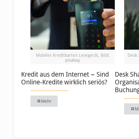
Mobiles Kreditkarten Lesegerät, Bild:
Desk 
pixabay
Kredit aus dem Internet − Sind
Desk Sha
Online-Kredite wirklich seriös?
Organisa
Buchung
Mehr
M