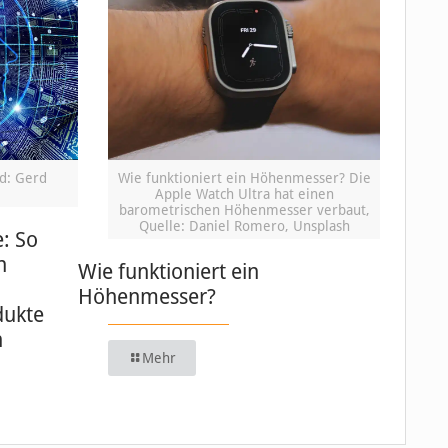
ld: Gerd
Wie funktioniert ein Höhenmesser? Die
Apple Watch Ultra hat einen
barometrischen Höhenmesser verbaut,
Quelle: Daniel Romero, Unsplash
e: So
n
Wie funktioniert ein
Höhenmesser?
dukte
n
Mehr