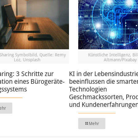
Sharing Symbolbild, Quelle: Remy
Künstliche Intelligenz, Bi
Loz, Unsplash
Altmann/Pixabay
ring: 3 Schritte zur
KI in der Lebensindustri
tion eines Bürogeräte-
beeinflussen die smarte
ssystems
Technologien
Geschmackssorten, Pro
und Kundenerfahrunge
ehr
Mehr