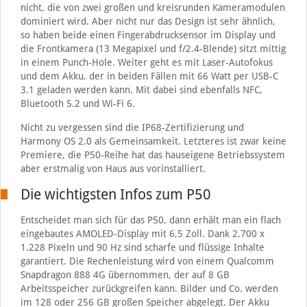
nicht, die von zwei großen und kreisrunden Kameramodulen
dominiert wird. Aber nicht nur das Design ist sehr ähnlich,
so haben beide einen Fingerabdrucksensor im Display und
die Frontkamera (13 Megapixel und f/2.4-Blende) sitzt mittig
in einem Punch-Hole. Weiter geht es mit Laser-Autofokus
und dem Akku, der in beiden Fällen mit 66 Watt per USB-C
3.1 geladen werden kann. Mit dabei sind ebenfalls NFC,
Bluetooth 5.2 und Wi-Fi 6.
Nicht zu vergessen sind die IP68-Zertifizierung und
Harmony OS 2.0 als Gemeinsamkeit. Letzteres ist zwar keine
Premiere, die P50-Reihe hat das hauseigene Betriebssystem
aber erstmalig von Haus aus vorinstalliert.
Die wichtigsten Infos zum P50
Entscheidet man sich für das P50, dann erhält man ein flach
eingebautes AMOLED-Display mit 6,5 Zoll. Dank 2.700 x
1.228 Pixeln und 90 Hz sind scharfe und flüssige Inhalte
garantiert. Die Rechenleistung wird von einem Qualcomm
Snapdragon 888 4G übernommen, der auf 8 GB
Arbeitsspeicher zurückgreifen kann. Bilder und Co. werden
im 128 oder 256 GB großen Speicher abgelegt. Der Akku