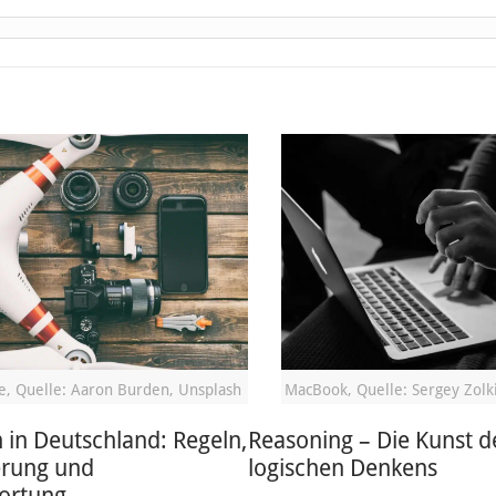
, Quelle: Aaron Burden, Unsplash
MacBook, Quelle: Sergey Zolk
in Deutschland: Regeln,
Reasoning – Die Kunst d
erung und
logischen Denkens
ortung