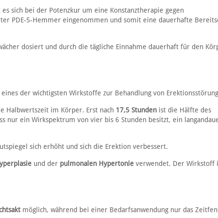
t es sich bei der Potenzkur um eine Konstanztherapie gegen
sierter PDE-5-Hemmer eingenommen und somit eine dauerhafte Bereitsc
hwächer dosiert und durch die tägliche Einnahme dauerhaft für den Kör
t, eines der wichtigsten Wirkstoffe zur Behandlung von Erektionsstörun
ere Halbwertszeit im Körper. Erst nach
17,5 Stunden
ist die Hälfte des
dass nur ein Wirkspektrum von vier bis 6 Stunden besitzt, ein langanda
tspiegel sich erhöht und sich die Erektion verbessert.
yperplasie
und der
pulmonalen Hypertonie
verwendet. Der Wirkstoff i
chtsakt
möglich, während bei einer Bedarfsanwendung nur das Zeitfen