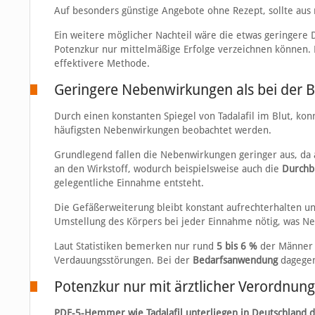
Auf besonders günstige Angebote ohne Rezept, sollte aus 
Ein weitere möglicher Nachteil wäre die etwas geringere 
Potenzkur nur mittelmäßige Erfolge verzeichnen können. D
effektivere Methode.
Geringere Nebenwirkungen als bei der
Durch einen konstanten Spiegel von Tadalafil im Blut, kon
häufigsten Nebenwirkungen beobachtet werden.
Grundlegend fallen die Nebenwirkungen geringer aus, da 
an den Wirkstoff, wodurch beispielsweise auch die
Durchb
gelegentliche Einnahme entsteht.
Die Gefäßerweiterung bleibt konstant aufrechterhalten un
Umstellung des Körpers bei jeder Einnahme nötig, was N
Laut Statistiken bemerken nur rund
5 bis 6 %
der Männer 
Verdauungsstörungen. Bei der
Bedarfsanwendung
dagegen
Potenzkur nur mit ärztlicher Verordnung
PDE-5-Hemmer wie Tadalafil unterliegen in Deutschland de