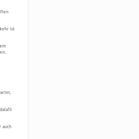
aften
kehr ist
nem
en.
artet,
alafil
r auch