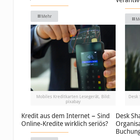
Mehr
M
Mobiles Kreditkarten Lesegerät, Bild:
Desk 
pixabay
Kredit aus dem Internet − Sind
Desk Sha
Online-Kredite wirklich seriös?
Organisa
Buchung