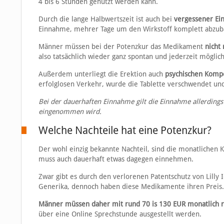
4 bis 6 Stunden genutzt werden kann.
Durch die lange Halbwertszeit ist auch bei
vergessener E
Einnahme, mehrer Tage um den Wirkstoff komplett abzub
Männer müssen bei der Potenzkur das Medikament
nicht
also tatsächlich wieder ganz spontan und jederzeit möglich
Außerdem unterliegt die Erektion auch
psychischen Komp
erfolglosen Verkehr, wurde die Tablette verschwendet 
Bei der dauerhaften Einnahme gilt die Einnahme allerdings n
eingenommen wird.
Welche Nachteile hat eine Potenzkur?
Der wohl einzig bekannte Nachteil, sind die monatlichen 
muss auch dauerhaft etwas dagegen einnehmen.
Zwar gibt es durch den verlorenen Patentschutz von Lilly I
Generika, dennoch haben diese Medikamente ihren Preis.
Männer müssen daher mit rund 70 is 130 EUR monatlich 
über eine Online Sprechstunde ausgestellt werden.