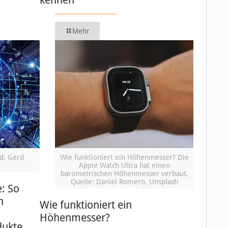
Mehr
ld: Gerd
Wie funktioniert ein Höhenmesser? Die
Apple Watch Ultra hat einen
barometrischen Höhenmesser verbaut,
Quelle: Daniel Romero, Unsplash
e: So
n
Wie funktioniert ein
Höhenmesser?
dukte