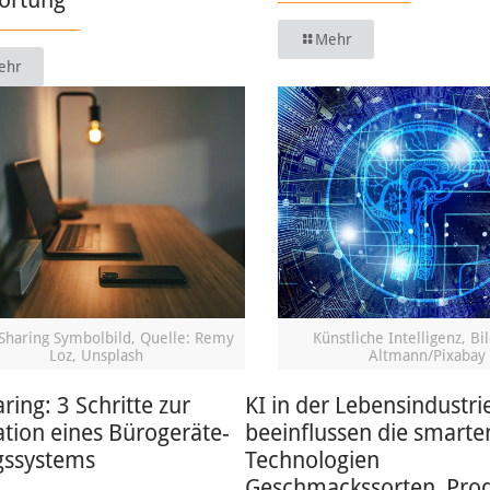
Mehr
ehr
Sharing Symbolbild, Quelle: Remy
Künstliche Intelligenz, Bi
Loz, Unsplash
Altmann/Pixabay
ring: 3 Schritte zur
KI in der Lebensindustri
tion eines Bürogeräte-
beeinflussen die smarte
ssystems
Technologien
Geschmackssorten, Pro