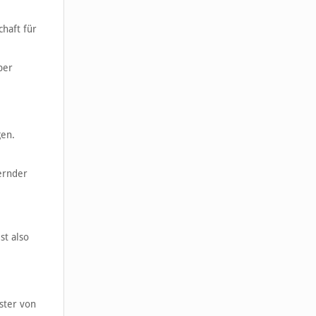
haft für
per
gen.
uernder
st also
ster von