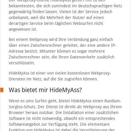
Der Webproxy-Dienst HideMyAss gehört mit zu den
bekanntesten, die sich zumindest im deutschsprachigen Netz
gegenwärtig finden lassen. Vielen ist der Service jedoch
unbekannt, weil die Mehrheit der Nutzer auf einen
derartigen Service beim täglichen Websurfen nicht
angewiesen ist.
Bei einem Webproxy wird Ihre Verbindung ganz einfach
über einen Zwischenrechner geleitet, der eine andere IP-
Adresse besitzt. Mitunter können es sogar mehrere
Zwischenrechner sein, die Ihren Datenverkehr zusätzlich
verschlüsseln.
HideMyAss ist einer von vielen kostenlosen Webproxy-
Diensten im Netz, auf die Sie zugreifen können.
Was bietet mir HideMyAss?
Wenn es ums Surfen geht, bietet HideMyAss einen Rundum-
Sorglos-Schutz. Der Dienst ist direkt als Webproxy aus Ihrem
Browser heraus nutzbar. Die Installation einer zusätzlichen
Software ist nicht notwendig, obwohl ein entsprechendes
Softwareangebot zur Verfügung steht. Die elementare
Funktion von HideMyAss ist dabei die Verschleierung der