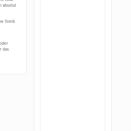
n absolut
the Tomb
oder
r das