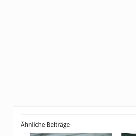
Ähnliche Beiträge