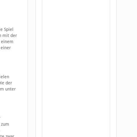
e Spiel
n mit der
t einem
 einer
ielen
wie der
om unter
r
i zum
n
lte zwar