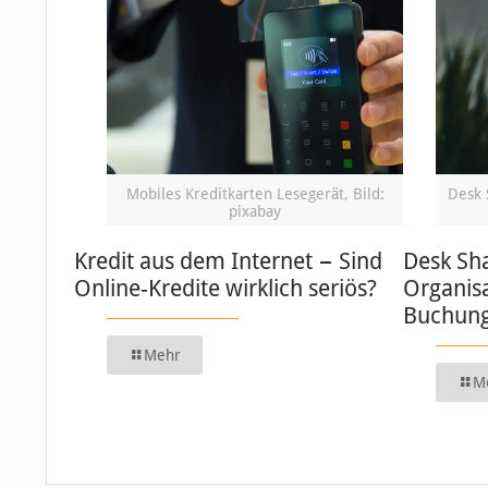
Mobiles Kreditkarten Lesegerät, Bild:
Desk 
pixabay
Kredit aus dem Internet − Sind
Desk Sha
Online-Kredite wirklich seriös?
Organisa
Buchung
Mehr
M