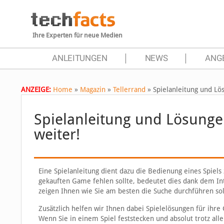
Ihre Experten für neue Medien
ANLEITUNGEN
NEWS
ANG
ANZEIGE:
Home
»
Magazin
»
Tellerrand
»
Spielanleitung und Lö
Spielanleitung und Lösungen
weiter!
Eine Spielanleitung dient dazu die Bedienung eines Spiels
gekauften Game fehlen sollte, bedeutet dies dank dem Int
zeigen Ihnen wie Sie am besten die Suche durchführen sol
Zusätzlich helfen wir Ihnen dabei Spielelösungen für ihre
Wenn Sie in einem Spiel feststecken und absolut trotz all