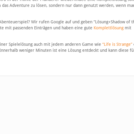
m das Adventure zu lösen, sondern nur dann genutzt werden, wenn ma
n-Abenteuerspiel? Wir rufen Google auf und geben “Lösung+Shadow of 
Liste mit passenden Einträgen und haben eine gute
Komplettlösung
mit
h einer Spielelösung auch mit jedem anderen Game wie
“Life is Strange”
nnerhalb weniger Minuten ist eine Lösung entdeckt und kann diese fü