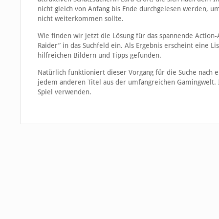
nicht gleich von Anfang bis Ende durchgelesen werden, u
nicht weiterkommen sollte.
Wie finden wir jetzt die Lösung für das spannende Actio
Raider” in das Suchfeld ein. Als Ergebnis erscheint eine 
hilfreichen Bildern und Tipps gefunden.
Natürlich funktioniert dieser Vorgang für die Suche nac
jedem anderen Titel aus der umfangreichen Gamingwelt. I
Spiel verwenden.