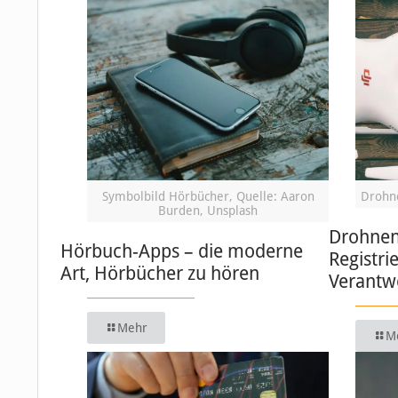
Symbolbild Hörbücher, Quelle: Aaron
Drohne
Burden, Unsplash
Drohnen 
Hörbuch-Apps – die moderne
Registri
Art, Hörbücher zu hören
Verantw
Mehr
M