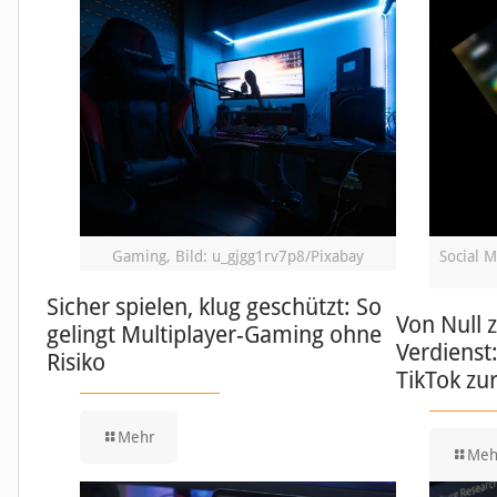
Gaming, Bild: u_gjgg1rv7p8/Pixabay
Social M
Sicher spielen, klug geschützt: So
Von Null 
gelingt Multiplayer-Gaming ohne
Verdienst
Risiko
TikTok zu
Mehr
Meh