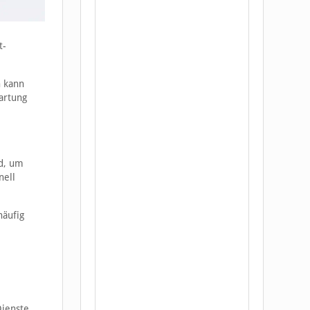
t-
n kann
artung
rd, um
nell
häufig
Dienste