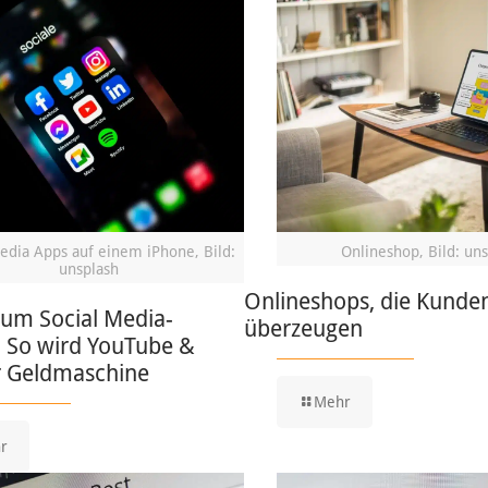
edia Apps auf einem iPhone, Bild:
Onlineshop, Bild: un
unsplash
Onlineshops, die Kunden
zum Social Media-
überzeugen
: So wird YouTube &
r Geldmaschine
Mehr
r