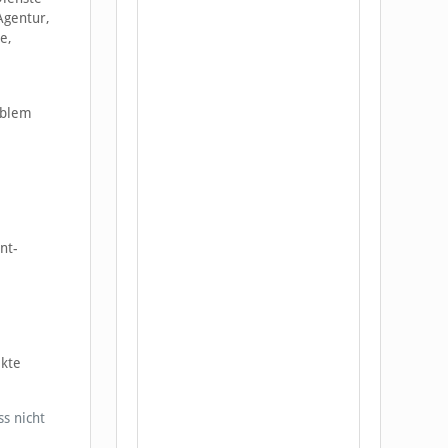
Agentur,
e,
oblem
nt-
ekte
s nicht