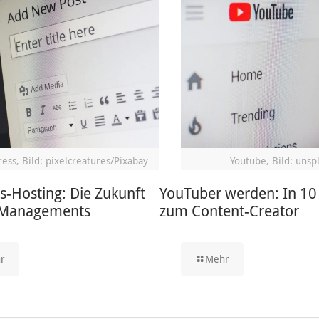
ess, Bild: pixelcreatures/Pixabay
Youtube, Bild: unsp
-Hosting: Die Zukunft
YouTuber werden: In 10 
-Managements
zum Content-Creator
r
Mehr