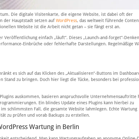
um. Die digitale Visitenkarte, die eigene Website, ist dabei oft der
in der Hauptstadt setzen auf
WordPress
, das weltweit führende Conten
llen Website ist die Arbeit nicht getan – sie fängt erst an.
der Veröffentlichung einfach „läuft“. Dieses „Launch-and-forget“-Denke
Performance-Einbrüche oder fehlerhafte Darstellungen. Regelmäßige W
änkt es sich auf das Klicken des „Aktualisieren“-Buttons im Dashboa
Stand zu bringen. Doch hier liegt die Tücke, besonders bei professio
-Plugins auskommen, basieren anspruchsvolle Unternehmensauftritte 
Programmierungen. Ein blindes Update eines Plugins kann hierbei zu
, im schlimmsten Fall, die gesamte Website lahmlegen. Echte Wartung
tät zu prüfen und vorab Backups zu erstellen.
 WordPress Wartung in Berlin
lichkeit entscheidend. Man kann Wartungsaufgaben an anonyme Online-