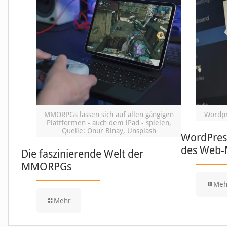
MMORPGs lassen sich auf allen gängigen
Wordpr
Plattformen - auch dem iPad - spielen,
Quelle: Onur Binay, Unsplash
WordPress
des Web
Die faszinierende Welt der
MMORPGs
Meh
Mehr