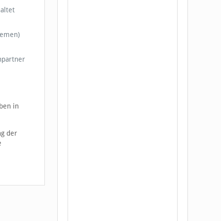
altet
stemen)
hpartner
ben in
ng der
e