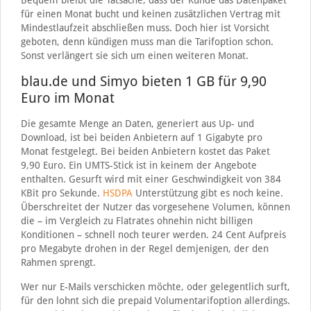
Bequem bleibt die Tatsache, dass der Kunde das Datenpaket
für einen Monat bucht und keinen zusätzlichen Vertrag mit
Mindestlaufzeit abschließen muss. Doch hier ist Vorsicht
geboten, denn kündigen muss man die Tarifoption schon.
Sonst verlängert sie sich um einen weiteren Monat.
blau.de und Simyo bieten 1 GB für 9,90
Euro im Monat
Die gesamte Menge an Daten, generiert aus Up- und
Download, ist bei beiden Anbietern auf 1 Gigabyte pro
Monat festgelegt. Bei beiden Anbietern kostet das Paket
9,90 Euro. Ein UMTS-Stick ist in keinem der Angebote
enthalten. Gesurft wird mit einer Geschwindigkeit von 384
KBit pro Sekunde.
HSDPA
Unterstützung gibt es noch keine.
Überschreitet der Nutzer das vorgesehene Volumen, können
die – im Vergleich zu Flatrates ohnehin nicht billigen
Konditionen – schnell noch teurer werden. 24 Cent Aufpreis
pro Megabyte drohen in der Regel demjenigen, der den
Rahmen sprengt.
Wer nur E-Mails verschicken möchte, oder gelegentlich surft,
für den lohnt sich die prepaid Volumentarifoption allerdings.