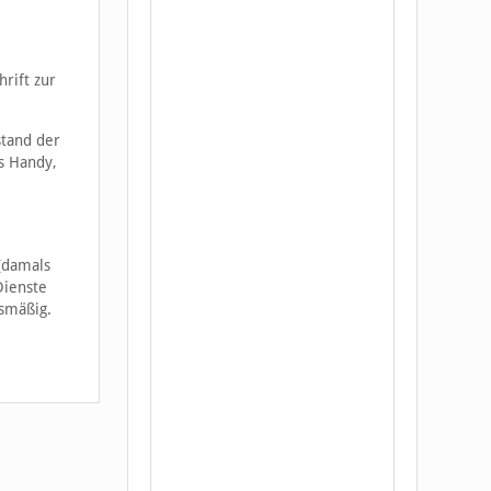
rift zur
stand der
s Handy,
(damals
Dienste
ismäßig.