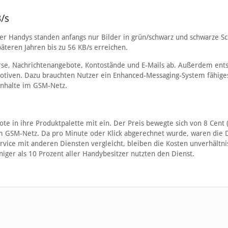
/s
r Handys standen anfangs nur Bilder in grün/schwarz und schwarze Sch
teren Jahren bis zu 56 KB/s erreichen.
rse, Nachrichtenangebote, Kontostände und E-Mails ab. Außerdem ent
otiven. Dazu brauchten Nutzer ein Enhanced-Messaging-System fähige
nhalte im GSM-Netz.
e in ihre Produktpalette mit ein. Der Preis bewegte sich von 8 Cent 
im GSM-Netz. Da pro Minute oder Klick abgerechnet wurde, waren die 
ervice mit anderen Diensten vergleicht, bleiben die Kosten unverhältn
niger als 10 Prozent aller Handybesitzer nutzten den Dienst.