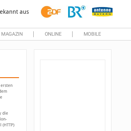
ekannt aus
MAGAZIN
ONLINE
MOBILE
 ersten
 dem
ge
y die
ion-
l (HTTP)