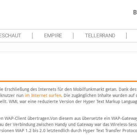
B
ESCHAUT
EMPIRE
TELLERRAND
die Erschließung des Internets für den Mobilfunkmarkt getan. Dank des
unknutzer nun
im Internet surfen
. Die zugänglichen Inhalte wurden auf
ellt. WML war eine reduzierte Version der Hyper Text Markup Langua
n WAP-Client übertragen.Von diesem aus übersetzte ein WAP-Gatewa
au der Verbindung zwischen Handy und Gateway war das Wireless-Sess
ionen WAP 1.2 bis 2.0 letztendlich durch Hyper Text Transfer Protoco