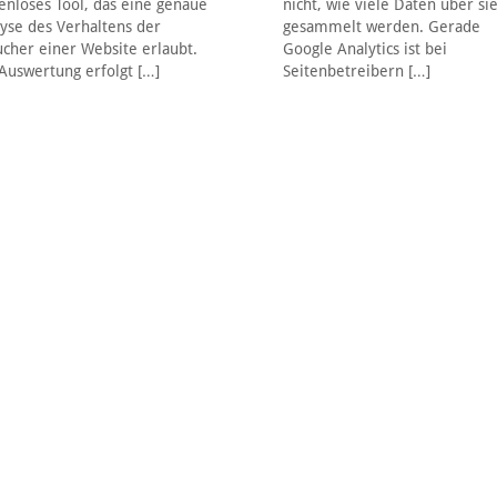
enloses Tool, das eine genaue
nicht, wie viele Daten über si
yse des Verhaltens der
gesammelt werden. Gerade
cher einer Website erlaubt.
Google Analytics ist bei
Auswertung erfolgt
[…]
Seitenbetreibern
[…]