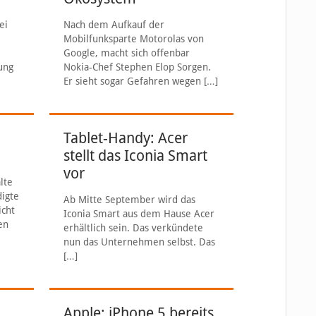
ei
Nach dem Aufkauf der
Mobilfunksparte Motorolas von
Google, macht sich offenbar
ung
Nokia-Chef Stephen Elop Sorgen.
Er sieht sogar Gefahren wegen
[…]
Tablet-Handy: Acer
stellt das Iconia Smart
vor
lte
digte
Ab Mitte September wird das
icht
Iconia Smart aus dem Hause Acer
en
erhältlich sein. Das verkündete
nun das Unternehmen selbst. Das
[…]
Apple: iPhone 5 bereits