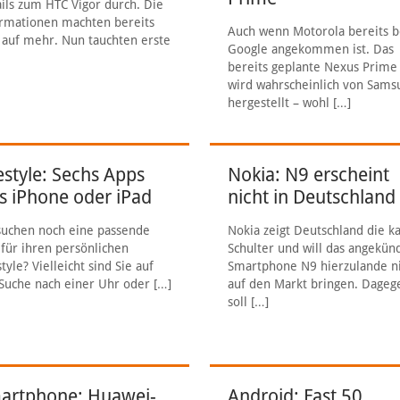
ils zum HTC Vigor durch. Die
rmationen machten bereits
Auch wenn Motorola bereits b
 auf mehr. Nun tauchten erste
Google angekommen ist. Das
bereits geplante Nexus Prime
wird wahrscheinlich von Sams
hergestellt – wohl
[…]
estyle: Sechs Apps
Nokia: N9 erscheint
rs iPhone oder iPad
nicht in Deutschland
suchen noch eine passende
Nokia zeigt Deutschland die ka
für ihren persönlichen
Schulter und will das angekün
style? Vielleicht sind Sie auf
Smartphone N9 hierzulande n
Suche nach einer Uhr oder
[…]
auf den Markt bringen. Dageg
soll
[…]
artphone: Huawei-
Android: Fast 50