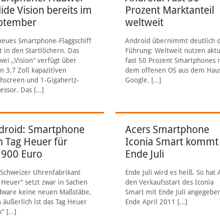
ide Vision bereits im
Prozent Marktanteil
ptember
weltweit
neues Smartphone-Flaggschiff
Android übernimmt deutlich 
t in den Startlöchern. Das
Führung: Weltweit nutzen aktu
ei „Vision“ verfügt über
fast 50 Prozent Smartphones 
n 3,7 Zoll kapazitiven
dem offenen OS aus dem Hau
hscreen und 1-Gigahertz-
Google.
[…]
essor. Das
[…]
droid: Smartphone
Acers Smartphone
n Tag Heuer für
Iconia Smart kommt
.900 Euro
Ende Juli
Schweizer Uhrenfabrikant
Ende Juli wird es heiß. So hat 
 Heuer“ setzt zwar in Sachen
den Verkaufsstart des Iconia
dware keine neuen Maßstäbe,
Smart mit Ende Juli angegebe
 äußerlich ist das Tag Heuer
Ende April 2011
[…]
k“
[…]