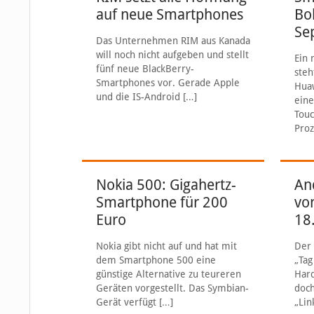
auf neue Smartphones
Bol
Se
Das Unternehmen RIM aus Kanada
will noch nicht aufgeben und stellt
Ein 
fünf neue BlackBerry-
steh
Smartphones vor. Gerade Apple
Huaw
und die IS-Android
[…]
eine
Touc
Proz
Nokia 500: Gigahertz-
An
Smartphone für 200
vo
Euro
18
Nokia gibt nicht auf und hat mit
Der 
dem Smartphone 500 eine
„Tag
günstige Alternative zu teureren
Har
Geräten vorgestellt. Das Symbian-
doch
Gerät verfügt
[…]
„Lin