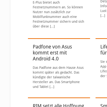
Deta
E-Plus bietet auch
Info
Festnetznummern an. So können
Lust
Nutzer nun zusätzlich zur
[…]
Mobilfunknummer auch eine
Festnetznummer sichern und sich
über diese
[…]
Padfone von Asus
Lif
kommt erst mit
fü
Android 4.0
Sie 
App 
Das Padfone aus dem Hause Asus
Life
kommt später als gedacht. Das
der 
kündigte der taiwanische
Hersteller an. Das Smartphone
und Tablet
[…]
RIM setzt alle Hoffnung
Sm