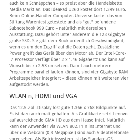
auch kein Schnäppchen – so preist aber die Handelskette
Media Markt an. Das IdeaPad U260 kostet dort 1.399 Euro.
Beim Online-Händler Computer-Universe kostet das von
Stiftung Warentest getestete und als "gut" befundene
Subnotebook 999 Euro – natürlich mit derselben
Ausstattung. Dazu gehört unter anderem die 128 Gigabyte
große SSD. Sie gibt dem Book ordentlich Geschwindigkeit,
wenn es um den Zugriff auf die Daten geht. Zusätzliche
Power greift das Gerät über den Motor ab. Der Intel-Core-
i7-Prozessor verfügt über 2 x 1,46 Gigahertz und kann auf
Wunsch bis zu 2,53 umsetzen. Damit auch mehrere
Programme parallel laufen können, sind vier Gigabyte RAM
Arbeitsspeicher integriert – diese können mit weiteren vier
aufgestockt werden.
WLAN n, HDMI und VGA
Das 12.5-Zoll-Display löst gute 1.366 x 768 Bildpunkte auf.
Es ist dazu auch matt gehalten. Als Grafikkarte setzt Lenovo
auf ausreichende GMA HD aus dem Hause Intel. Natürlich
kann der Anwender via WLAN 802.11 n ins Internet und
über die Webcam (0,3 Megapixel) sind auch Videotelefonate
vorgesehen. Als Betriebssystem ist das Standard-OS