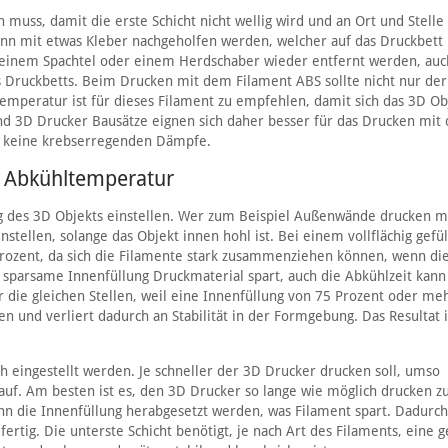
 muss, damit die erste Schicht nicht wellig wird und an Ort und Stelle
ann mit etwas Kleber nachgeholfen werden, welcher auf das Druckbett
 einem Spachtel oder einem Herdschaber wieder entfernt werden, auc
s Druckbetts. Beim Drucken mit dem Filament ABS sollte nicht nur der
peratur ist für dieses Filament zu empfehlen, damit sich das 3D Ob
nd 3D Drucker Bausätze eignen sich daher besser für das Drucken mit
h keine krebserregenden Dämpfe.
d Abkühltemperatur
ng des 3D Objekts einstellen. Wer zum Beispiel Außenwände drucken m
stellen, solange das Objekt innen hohl ist. Bei einem vollflächig gefü
0 Prozent, da sich die Filamente stark zusammenziehen können, wenn di
ne sparsame Innenfüllung Druckmaterial spart, auch die Abkühlzeit kann
 die gleichen Stellen, weil eine Innenfüllung von 75 Prozent oder me
n und verliert dadurch an Stabilität in der Formgebung. Das Resultat i
h eingestellt werden. Je schneller der 3D Drucker drucken soll, umso
 auf. Am besten ist es, den 3D Drucker so lange wie möglich drucken zu
nn die Innenfüllung herabgesetzt werden, was Filament spart. Dadurch
ertig. Die unterste Schicht benötigt, je nach Art des Filaments, eine 