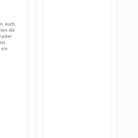
n. Auch,
eten die
rucker
bst
 ein