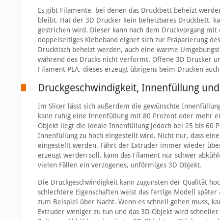
Es gibt Filamente, bei denen das Druckbett beheizt werden
bleibt. Hat der 3D Drucker kein beheizbares Druckbett, k
gestrichen wird. Dieser kann nach dem Druckvorgang mit
doppelseitiges Klebeband eignet sich zur Präparierung de
Drucktisch beheizt werden, auch eine warme Umgebungstem
während des Drucks nicht verformt. Offene 3D Drucker u
Filament PLA, dieses erzeugt übrigens beim Drucken auc
Druckgeschwindigkeit, Innenfüllung un
Im Slicer lässt sich außerdem die gewünschte Innenfüllu
kann ruhig eine Innenfüllung mit 80 Prozent oder mehr ein
Objekt liegt die ideale Innenfüllung jedoch bei 25 bis 6
Innenfüllung zu hoch eingestellt wird. Nicht nur, dass ei
eingestellt werden. Fährt der Extruder immer wieder über
erzeugt werden soll, kann das Filament nur schwer abkühle
vielen Fällen ein verzogenes, unförmiges 3D Objekt.
Die Druckgeschwindigkeit kann zugunsten der Qualität hoc
schlechtere Eigenschaften weist das fertige Modell später
zum Beispiel über Nacht. Wenn es schnell gehen muss, ka
Extruder weniger zu tun und das 3D Objekt wird schneller f