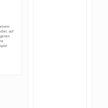
i einem
ibel, auf
eigenen
ine
spiel