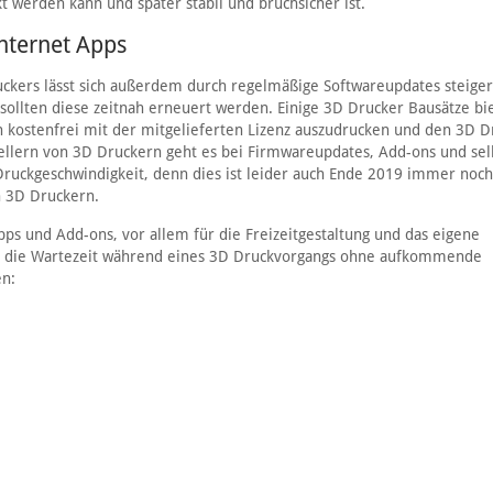
 werden kann und später stabil und bruchsicher ist.
nternet Apps
uckers lässt sich außerdem durch regelmäßige Softwareupdates steiger
 sollten diese zeitnah erneuert werden. Einige 3D Drucker Bausätze bi
ch kostenfrei mit der mitgelieferten Lizenz auszudrucken und den 3D D
tellern von 3D Druckern geht es bei Firmwareupdates, Add-ons und sel
uckgeschwindigkeit, denn dies ist leider auch Ende 2019 immer noch
n 3D Druckern.
Apps und Add-ons, vor allem für die Freizeitgestaltung und das eigene
Um die Wartezeit während eines 3D Druckvorgangs ohne aufkommende
en: