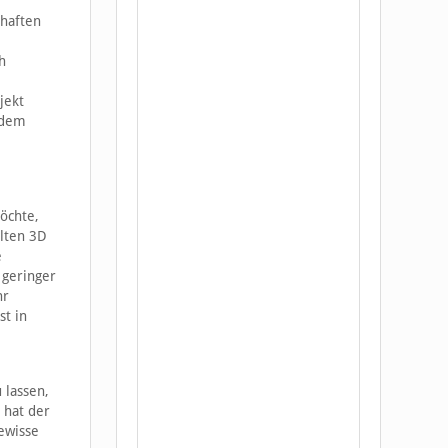
 haften
h
jekt
 dem
öchte,
llten 3D
e
 geringer
hr
st in
 lassen,
 hat der
gewisse