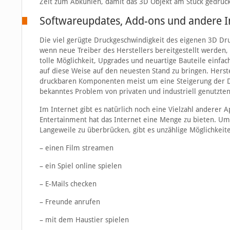
Zeit zum Abkühlen, damit das 3D Objekt am Stück gedruckt
Softwareupdates, Add-ons und andere I
Die viel gerügte Druckgeschwindigkeit des eigenen 3D Dr
wenn neue Treiber des Herstellers bereitgestellt werden,
tolle Möglichkeit, Upgrades und neuartige Bauteile einfa
auf diese Weise auf den neuesten Stand zu bringen. Hers
druckbaren Komponenten meist um eine Steigerung der Dr
bekanntes Problem von privaten und industriell genutzte
Im Internet gibt es natürlich noch eine Vielzahl anderer 
Entertainment hat das Internet eine Menge zu bieten. 
Langeweile zu überbrücken, gibt es unzählige Möglichkeit
– einen Film streamen
– ein Spiel online spielen
– E-Mails checken
– Freunde anrufen
– mit dem Haustier spielen