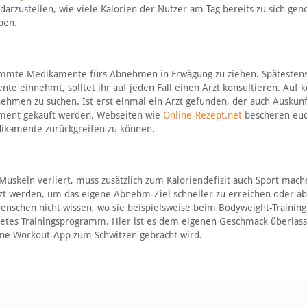
arzustellen, wie viele Kalorien der Nutzer am Tag bereits zu sich g
ben.
mmte Medikamente fürs Abnehmen in Erwägung zu ziehen. Spätestens 
e einnehmt, solltet ihr auf jeden Fall einen Arzt konsultieren. Auf 
ehmen zu suchen. Ist erst einmal ein Arzt gefunden, der auch Auskunft
ament gekauft werden. Webseiten wie
Online-Rezept.net
bescheren eu
dikamente zurückgreifen zu können.
e Muskeln verliert, muss zusätzlich zum Kaloriendefizit auch Sport mac
zt werden, um das eigene Abnehm-Ziel schneller zu erreichen oder ab
enschen nicht wissen, wo sie beispielsweise beim Bodyweight-Training
itetes Trainingsprogramm. Hier ist es dem eigenen Geschmack überlass
ne Workout-App zum Schwitzen gebracht wird.