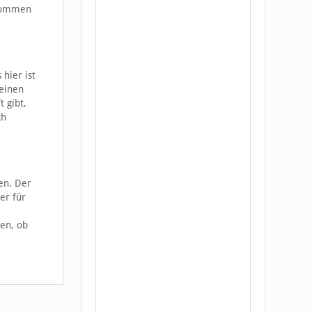
enommen
hier ist
keinen
 gibt,
ch
hen. Der
er für
en, ob