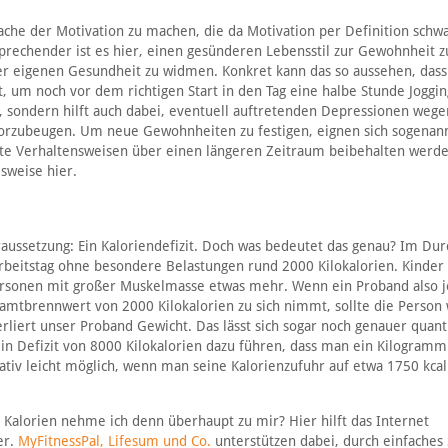
Sache der Motivation zu machen, die da Motivation per Definition schw
prechender ist es hier, einen gesünderen Lebensstil zur Gewohnheit z
er eigenen Gesundheit zu widmen. Konkret kann das so aussehen, das
t, um noch vor dem richtigen Start in den Tag eine halbe Stunde Joggin
ag, sondern hilft auch dabei, eventuell auftretenden Depressionen wege
vorzubeugen. Um neue Gewohnheiten zu festigen, eignen sich sogenan
te Verhaltensweisen über einen längeren Zeitraum beibehalten werde
lsweise hier.
ussetzung: Ein Kaloriendefizit. Doch was bedeutet das genau? Im Dur
beitstag ohne besondere Belastungen rund 2000 Kilokalorien. Kinder
ersonen mit großer Muskelmasse etwas mehr. Wenn ein Proband also j
amtbrennwert von 2000 Kilokalorien zu sich nimmt, sollte die Person
liert unser Proband Gewicht. Das lässt sich sogar noch genauer quanti
 ein Defizit von 8000 Kilokalorien dazu führen, dass man ein Kilogramm
lativ leicht möglich, wenn man seine Kalorienzufuhr auf etwa 1750 kcal
ele Kalorien nehme ich denn überhaupt zu mir? Hier hilft das Internet
er.
MyFitnessPal, Lifesum und Co.
unterstützen dabei, durch einfaches