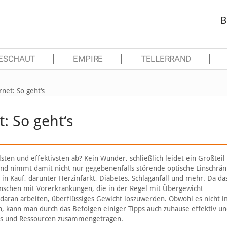
B
ESCHAUT
EMPIRE
TELLERRAND
et: So geht‘s
 So geht‘s
sten und effektivsten ab? Kein Wunder, schließlich leidet ein Großteil
nd nimmt damit nicht nur gegebenenfalls störende optische Einschrä
in Kauf, darunter Herzinfarkt, Diabetes, Schlaganfall und mehr. Da das
nschen mit Vorerkrankungen, die in der Regel mit Übergewicht
 daran arbeiten, überflüssiges Gewicht loszuwerden. Obwohl es nicht
ren, kann man durch das Befolgen einiger Tipps auch zuhause effektiv u
ipps und Ressourcen zusammengetragen.