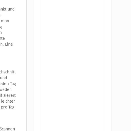
ankt und
u
s man
g
n
nte
n. Eine
chschnitt
 und
eden Tag
 weder
fizieren:
 leichter
 pro Tag
 Scannen