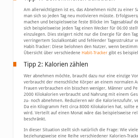
Am allerwichtigsten ist es, das Abnehmen nicht zu einer 
man sich so jeden Tag neu motivieren müsste. Erfolgsvers
machen und beispielsweise feste Blöcke im Tagesablauf d
sich beispielsweise jeden Tag einen Wecker für 06:00 stell
einzulegen. Dies steigert nicht nur die Energie für den T
verringertem Sozialkontakt und fehlender Tagesstruktur 
Habit-Tracker: Diese belohnen den Nutzer, wenn bestimm
Übersicht über verschiedene
Habit-Tracker
gibt es beispie
Tipp 2: Kalorien zählen
Wer abnehmen möchte, braucht dazu nur eine einzige Vora
verbraucht der menschliche Körper an einem normalen Ar
Frauen verbrauchen ein bisschen weniger, Männer und P
2000 Kilokalorien verbraucht und Nahrung mit einem Ges
zu- noch abnehmen. Reduzieren wir die Kalorienzufuhr, ver
Da ein Kilogramm Fett circa 8000 Kilokalorien hat, sollte
wird. Verteilt auf einen Monat wäre das beispielsweise re
beschränkt.
In dieser Situation stellt sich natürlich die Frage: Wie vi
beziehungsweise eine Reihe verschiedener Kalorien-Track