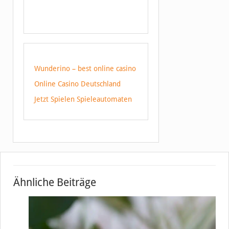
Wunderino – best online casino
Online Casino Deutschland
Jetzt Spielen Spieleautomaten
Ähnliche Beiträge