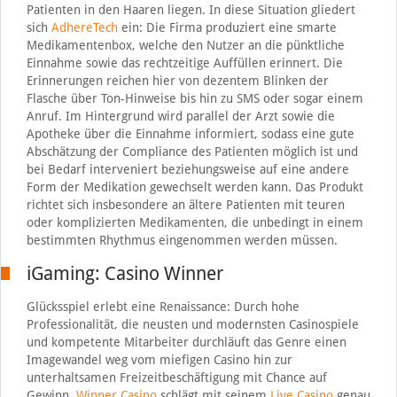
Patienten in den Haaren liegen. In diese Situation gliedert
sich
AdhereTech
ein: Die Firma produziert eine smarte
Medikamentenbox, welche den Nutzer an die pünktliche
Einnahme sowie das rechtzeitige Auffüllen erinnert. Die
Erinnerungen reichen hier von dezentem Blinken der
Flasche über Ton-Hinweise bis hin zu SMS oder sogar einem
Anruf. Im Hintergrund wird parallel der Arzt sowie die
Apotheke über die Einnahme informiert, sodass eine gute
Abschätzung der Compliance des Patienten möglich ist und
bei Bedarf interveniert beziehungsweise auf eine andere
Form der Medikation gewechselt werden kann. Das Produkt
richtet sich insbesondere an ältere Patienten mit teuren
oder komplizierten Medikamenten, die unbedingt in einem
bestimmten Rhythmus eingenommen werden müssen.
iGaming: Casino Winner
Glücksspiel erlebt eine Renaissance: Durch hohe
Professionalität, die neusten und modernsten Casinospiele
und kompetente Mitarbeiter durchläuft das Genre einen
Imagewandel weg vom miefigen Casino hin zur
unterhaltsamen Freizeitbeschäftigung mit Chance auf
Gewinn.
Winner Casino
schlägt mit seinem
Live Casino
genau