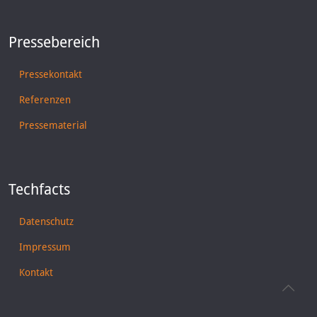
Pressebereich
Pressekontakt
Referenzen
Pressematerial
Techfacts
Datenschutz
Impressum
Kontakt