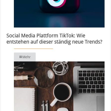
Social Media Plattform TikTok: Wie
entstehen auf dieser ständig neue Trends?
Mehr